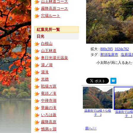
山王林道コース
霧降高原コース
穴場ルート
紅葉見所一覧
日光
白根山
拡大 :
800x595
1024x762
山王林道
タグ :
那須塩原市
塩原温
奥日光湯元温泉
小太郎が渕に入るあた
湯ノ湖
湯滝
光徳
戦場ガ原
竜頭ノ滝
中禅寺湖
華厳の滝
温泉街では様々な様
温泉街では様
いろは坂
子 2
子 1
霧降高原
前へ<<
憾満ヶ淵