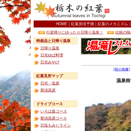
HOME
｜
紅葉見頃予測
｜
紅葉のメカニズム
行楽帰りにゆったり日帰り温泉！
伝統の味
特産品と日帰り温泉
日帰り温泉
日光ゆば料理
日光みやげ
[前の画像]
紅葉見所マップ
温泉街
日光・塩原
那須高原
ドライブコース
いろは坂コース
那須高原コース
日塩もみじライン