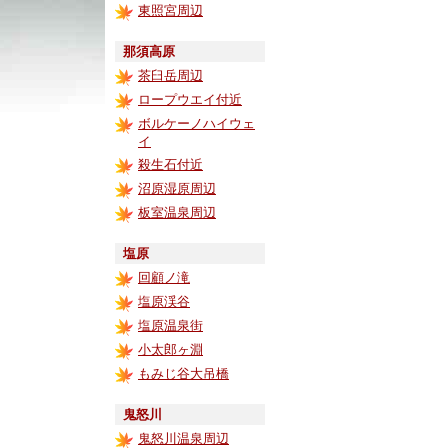
東照宮周辺
那須高原
茶臼岳周辺
ロープウエイ付近
ボルケーノハイウェ
イ
殺生石付近
沼原湿原周辺
板室温泉周辺
塩原
回顧ノ滝
塩原渓谷
塩原温泉街
小太郎ヶ淵
もみじ谷大吊橋
鬼怒川
鬼怒川温泉周辺