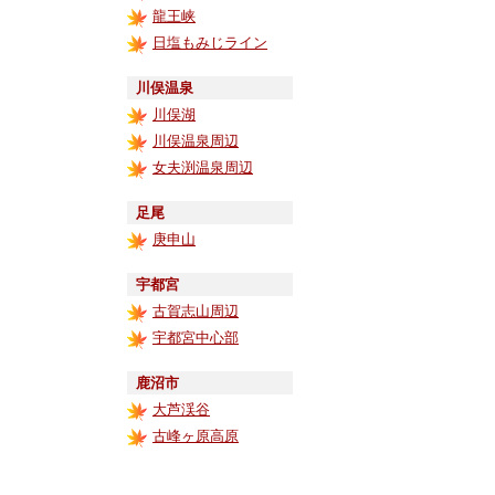
龍王峡
日塩もみじライン
川俣温泉
川俣湖
川俣温泉周辺
女夫渕温泉周辺
足尾
庚申山
宇都宮
古賀志山周辺
宇都宮中心部
鹿沼市
大芦渓谷
古峰ヶ原高原