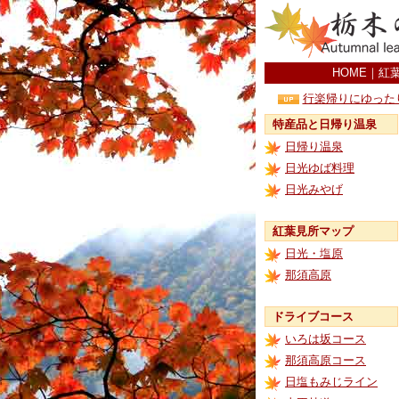
HOME
｜
紅
行楽帰りにゆった
特産品と日帰り温泉
日帰り温泉
日光ゆば料理
日光みやげ
紅葉見所マップ
日光・塩原
那須高原
ドライブコース
いろは坂コース
那須高原コース
日塩もみじライン