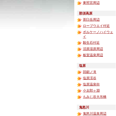
東照宮周辺
那須高原
茶臼岳周辺
ロープウエイ付近
ボルケーノハイウェ
イ
殺生石付近
沼原湿原周辺
板室温泉周辺
塩原
回顧ノ滝
塩原渓谷
塩原温泉街
小太郎ヶ淵
もみじ谷大吊橋
鬼怒川
鬼怒川温泉周辺