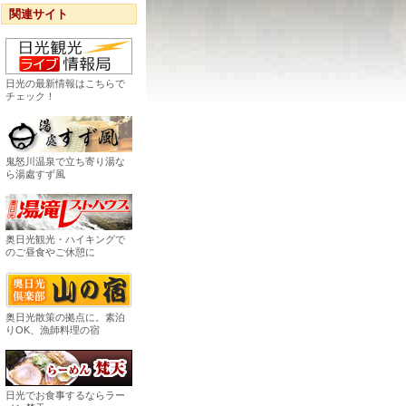
関連サイト
日光の最新情報はこちらで
チェック！
鬼怒川温泉で立ち寄り湯な
ら湯處すず風
奥日光観光・ハイキングで
のご昼食やご休憩に
奥日光散策の拠点に。素泊
りOK、漁師料理の宿
日光でお食事するならラー