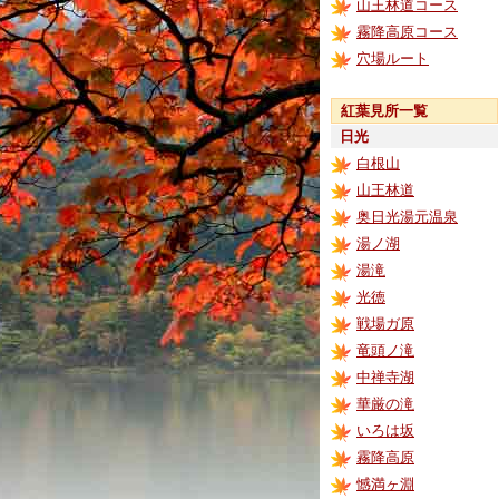
山王林道コース
霧降高原コース
穴場ルート
紅葉見所一覧
日光
白根山
山王林道
奥日光湯元温泉
湯ノ湖
湯滝
光徳
戦場ガ原
竜頭ノ滝
中禅寺湖
華厳の滝
いろは坂
霧降高原
憾満ヶ淵