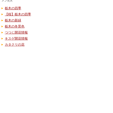
メン梵天
栃木の四季
【桜】栃木の四季
栃木の新緑
栃木の冬景色
つつじ開花情報
キスゲ開花情報
カタクリの花