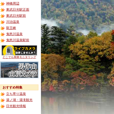
神橋周辺
東武日光駅正面
東武日光駅前
川治温泉
龍王峡
鬼怒川温泉
鬼怒川温泉駅前
どこでも簡単モニタリング
おすすめ特集
立ち寄り温泉
湯ノ湖・湯滝観光
日光観光情報