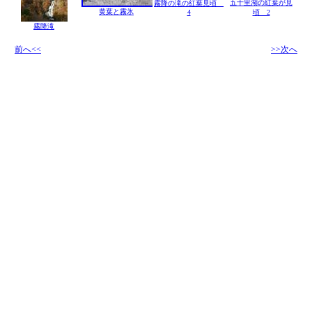
五十里湖の紅葉が見
霧降の滝の紅葉見頃
黄葉と霧氷
4
頃 2
霧降滝
前へ<<
>>次へ