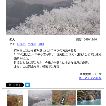
拡大 :
撮影 : 2010/11/10
タグ :
日光市
白根山
金精
前白根山頂から霧氷越しにカラマツの黄葉を見る。
11/10の湯元は一日中小雪が舞い、翌朝には湯元・湯滝Pなどでは凍結
箇所が出た。
日照とともに溶けたが、今後の峠越えは十分な注意が必要。
また、山は完全な冬。軽装では無理。
画像提供 : べー太
奥日光そぞろ歩き