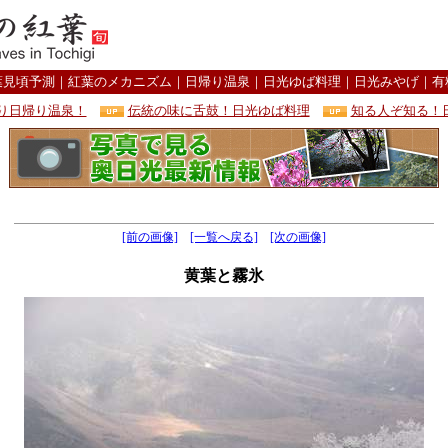
葉見頃予測
｜
紅葉のメカニズム
｜
日帰り温泉
｜
日光ゆば料理
｜
日光みやげ
｜
有
り日帰り温泉！
伝統の味に舌鼓！日光ゆば料理
知る人ぞ知る！
[前の画像]
[一覧へ戻る]
[次の画像]
黄葉と霧氷