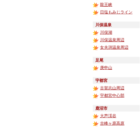
龍王峡
日塩もみじライン
川俣温泉
川俣湖
川俣温泉周辺
女夫渕温泉周辺
足尾
庚申山
宇都宮
古賀志山周辺
宇都宮中心部
鹿沼市
大芦渓谷
古峰ヶ原高原