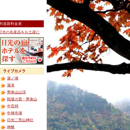
料道路料金表
日光の名産品をお土産に
ライブカメラ
湯ノ湖
湯滝
男体山山頂
戦場ガ原・男体山
中宮祠
中禅寺湖
日光二荒山神社
神橋