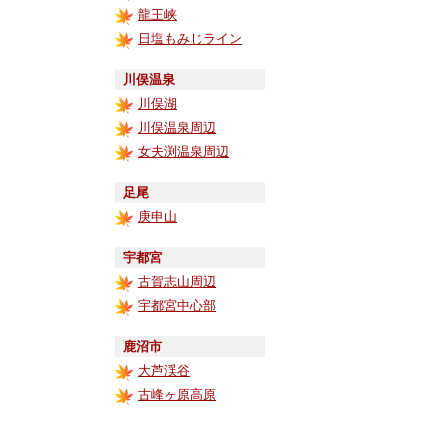
龍王峡
日塩もみじライン
川俣温泉
川俣湖
川俣温泉周辺
女夫渕温泉周辺
足尾
庚申山
宇都宮
古賀志山周辺
宇都宮中心部
鹿沼市
大芦渓谷
古峰ヶ原高原