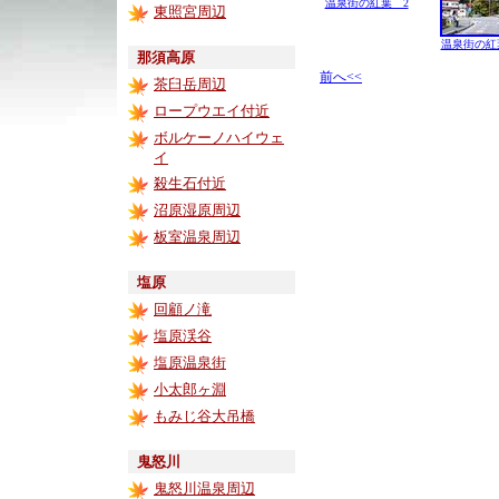
温泉街の紅葉 2
東照宮周辺
温泉街の紅
那須高原
前へ<<
茶臼岳周辺
ロープウエイ付近
ボルケーノハイウェ
イ
殺生石付近
沼原湿原周辺
板室温泉周辺
塩原
回顧ノ滝
塩原渓谷
塩原温泉街
小太郎ヶ淵
もみじ谷大吊橋
鬼怒川
鬼怒川温泉周辺