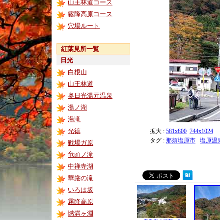
山王林道コース
霧降高原コース
穴場ルート
紅葉見所一覧
日光
白根山
山王林道
奥日光湯元温泉
湯ノ湖
湯滝
光徳
拡大 :
581x800
744x1024
タグ :
那須塩原市
塩原温
戦場ガ原
竜頭ノ滝
中禅寺湖
華厳の滝
いろは坂
霧降高原
憾満ヶ淵