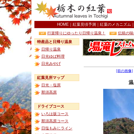
HOME
｜
紅葉見頃予測
｜
紅葉のメカニズム
行楽帰りにゆったり日帰り温泉！
伝統の味
特産品と日帰り温泉
日帰り温泉
日光ゆば料理
日光みやげ
[前の画像]
紅葉見所マップ
温
日光・塩原
那須高原
ドライブコース
いろは坂コース
那須高原コース
日塩もみじライン