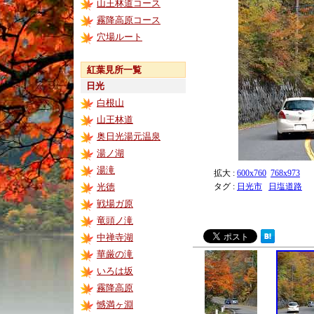
山王林道コース
霧降高原コース
穴場ルート
紅葉見所一覧
日光
白根山
山王林道
奥日光湯元温泉
湯ノ湖
湯滝
拡大 :
600x760
768x973
光徳
タグ :
日光市
日塩道路
戦場ガ原
竜頭ノ滝
中禅寺湖
華厳の滝
いろは坂
霧降高原
憾満ヶ淵