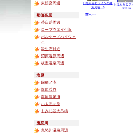
東照宮周辺
日塩もみじラインの紅
日塩もみじラ
葉見頃 5
葉見頃 
前へ<<
那須高原
茶臼岳周辺
ロープウエイ付近
ボルケーノハイウェ
イ
殺生石付近
沼原湿原周辺
板室温泉周辺
塩原
回顧ノ滝
塩原渓谷
塩原温泉街
小太郎ヶ淵
もみじ谷大吊橋
鬼怒川
鬼怒川温泉周辺