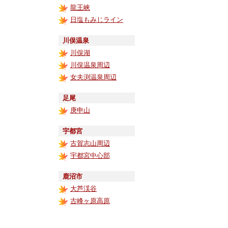
龍王峡
日塩もみじライン
川俣温泉
川俣湖
川俣温泉周辺
女夫渕温泉周辺
足尾
庚申山
宇都宮
古賀志山周辺
宇都宮中心部
鹿沼市
大芦渓谷
古峰ヶ原高原