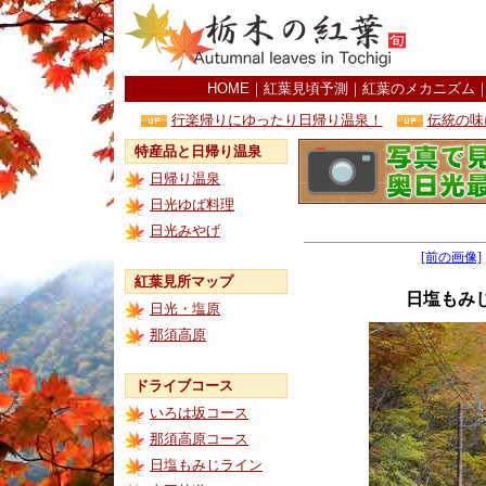
HOME
｜
紅葉見頃予測
｜
紅葉のメカニズム
行楽帰りにゆったり日帰り温泉！
伝統の味
特産品と日帰り温泉
日帰り温泉
日光ゆば料理
日光みやげ
[前の画像]
紅葉見所マップ
日塩もみ
日光・塩原
那須高原
ドライブコース
いろは坂コース
那須高原コース
日塩もみじライン