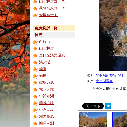
山王林道コース
霧降高原コース
穴場ルート
紅葉見所一覧
日光
白根山
山王林道
奥日光湯元温泉
湯ノ湖
湯滝
光徳
拡大 :
566x800
725x1024
タグ :
女夫渕温泉
戦場ガ原
女夫淵大橋からの紅葉
竜頭ノ滝
中禅寺湖
華厳の滝
いろは坂
霧降高原
憾満ヶ淵