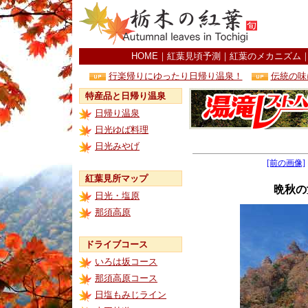
HOME
｜
紅葉見頃予測
｜
紅葉のメカニズム
行楽帰りにゆったり日帰り温泉！
伝統の味
特産品と日帰り温泉
日帰り温泉
日光ゆば料理
日光みやげ
[前の画像]
紅葉見所マップ
晩秋の
日光・塩原
那須高原
ドライブコース
いろは坂コース
那須高原コース
日塩もみじライン