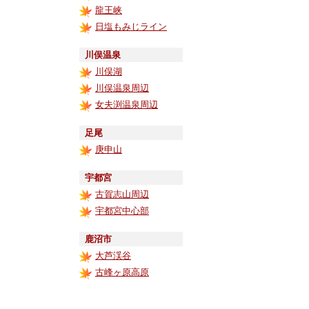
龍王峡
日塩もみじライン
川俣温泉
川俣湖
川俣温泉周辺
女夫渕温泉周辺
足尾
庚申山
宇都宮
古賀志山周辺
宇都宮中心部
鹿沼市
大芦渓谷
古峰ヶ原高原