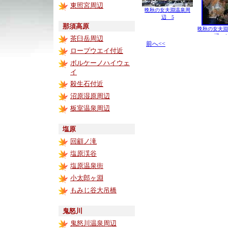
東照宮周辺
晩秋の女夫淵温泉周
辺 5
那須高原
晩秋の女夫淵
辺 4
茶臼岳周辺
前へ<<
ロープウエイ付近
ボルケーノハイウェ
イ
殺生石付近
沼原湿原周辺
板室温泉周辺
塩原
回顧ノ滝
塩原渓谷
塩原温泉街
小太郎ヶ淵
もみじ谷大吊橋
鬼怒川
鬼怒川温泉周辺