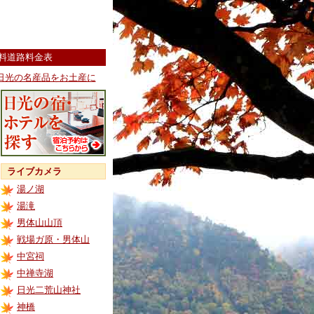
料道路料金表
日光の名産品をお土産に
ライブカメラ
湯ノ湖
湯滝
男体山山頂
戦場ガ原・男体山
中宮祠
中禅寺湖
日光二荒山神社
神橋