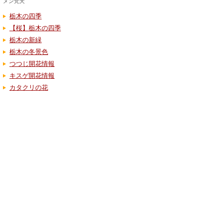
メン梵天
栃木の四季
【桜】栃木の四季
栃木の新緑
栃木の冬景色
つつじ開花情報
キスゲ開花情報
カタクリの花