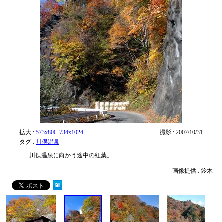
拡大 :
573x800
734x1024
撮影 : 2007/10/31
タグ :
川俣温泉
川俣温泉に向かう途中の紅葉。
画像提供 : 鈴木