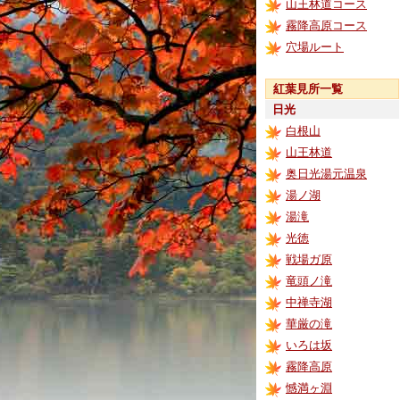
山王林道コース
霧降高原コース
穴場ルート
紅葉見所一覧
日光
白根山
山王林道
奥日光湯元温泉
湯ノ湖
湯滝
光徳
戦場ガ原
竜頭ノ滝
中禅寺湖
華厳の滝
いろは坂
霧降高原
憾満ヶ淵