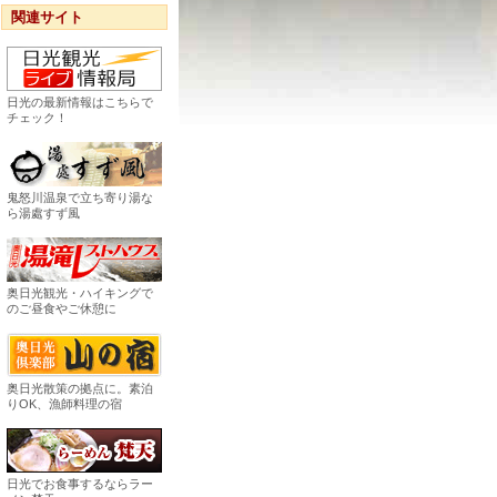
関連サイト
日光の最新情報はこちらで
チェック！
鬼怒川温泉で立ち寄り湯な
ら湯處すず風
奥日光観光・ハイキングで
のご昼食やご休憩に
奥日光散策の拠点に。素泊
りOK、漁師料理の宿
日光でお食事するならラー