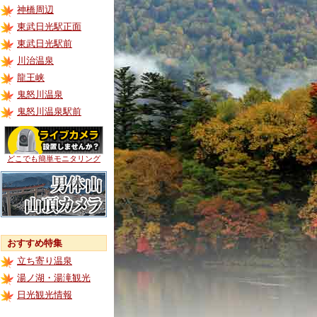
神橋周辺
東武日光駅正面
東武日光駅前
川治温泉
龍王峡
鬼怒川温泉
鬼怒川温泉駅前
どこでも簡単モニタリング
おすすめ特集
立ち寄り温泉
湯ノ湖・湯滝観光
日光観光情報