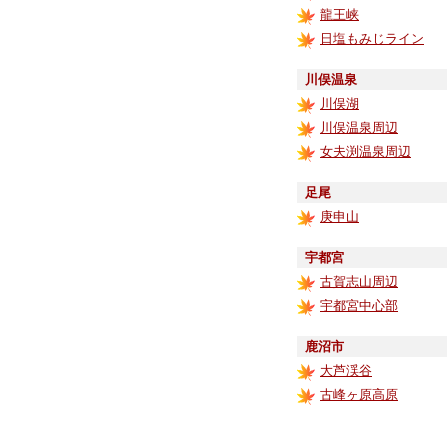
龍王峡
日塩もみじライン
川俣温泉
川俣湖
川俣温泉周辺
女夫渕温泉周辺
足尾
庚申山
宇都宮
古賀志山周辺
宇都宮中心部
鹿沼市
大芦渓谷
古峰ヶ原高原