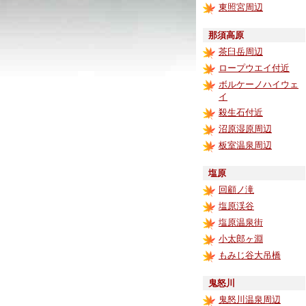
東照宮周辺
那須高原
茶臼岳周辺
ロープウエイ付近
ボルケーノハイウェ
イ
殺生石付近
沼原湿原周辺
板室温泉周辺
塩原
回顧ノ滝
塩原渓谷
塩原温泉街
小太郎ヶ淵
もみじ谷大吊橋
鬼怒川
鬼怒川温泉周辺