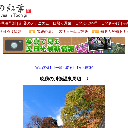
葉見頃予測
｜
紅葉のメカニズム
｜
日帰り温泉
｜
日光ゆば料理
｜
日光みやげ
｜
有
り日帰り温泉！
伝統の味に舌鼓！日光ゆば料理
知る人ぞ知る！
[前の画像]
[一覧へ戻る]
[次の画像]
晩秋の川俣温泉周辺 3