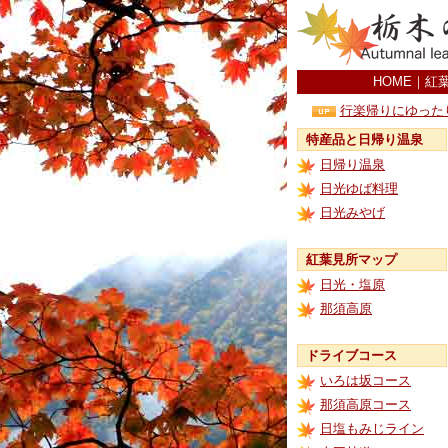
HOME
｜
紅
行楽帰りにゆった
特産品と日帰り温泉
日帰り温泉
日光ゆば料理
日光みやげ
紅葉見所マップ
日光・塩原
那須高原
ドライブコース
いろは坂コース
那須高原コース
日塩もみじライン