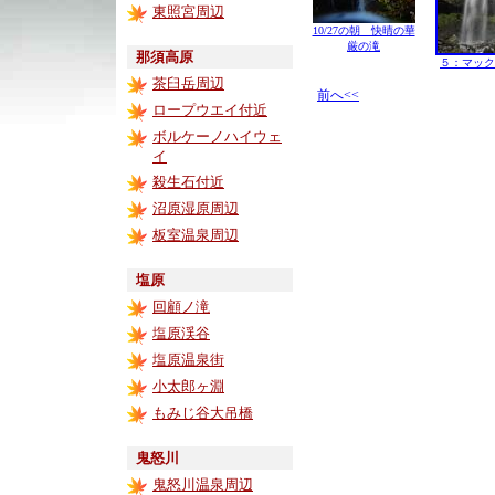
東照宮周辺
10/27の朝 快晴の華
厳の滝
那須高原
５：マック
茶臼岳周辺
前へ<<
ロープウエイ付近
ボルケーノハイウェ
イ
殺生石付近
沼原湿原周辺
板室温泉周辺
塩原
回顧ノ滝
塩原渓谷
塩原温泉街
小太郎ヶ淵
もみじ谷大吊橋
鬼怒川
鬼怒川温泉周辺