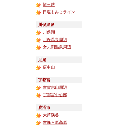
龍王峡
日塩もみじライン
川俣温泉
川俣湖
川俣温泉周辺
女夫渕温泉周辺
足尾
庚申山
宇都宮
古賀志山周辺
宇都宮中心部
鹿沼市
大芦渓谷
古峰ヶ原高原