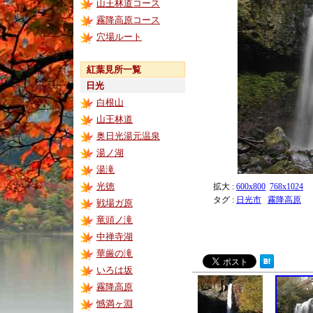
山王林道コース
霧降高原コース
穴場ルート
紅葉見所一覧
日光
白根山
山王林道
奥日光湯元温泉
湯ノ湖
湯滝
光徳
拡大 :
600x800
768x1024
タグ :
日光市
霧降高原
戦場ガ原
竜頭ノ滝
中禅寺湖
華厳の滝
いろは坂
霧降高原
憾満ヶ淵