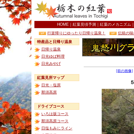
HOME
｜
紅葉見頃予測
｜
紅葉のメカニズム
行楽帰りにゆったり日帰り温泉！
伝統の味
特産品と日帰り温泉
日帰り温泉
日光ゆば料理
日光みやげ
[前の画像]
紅葉見所マップ
日光・塩原
那須高原
ドライブコース
いろは坂コース
那須高原コース
日塩もみじライン