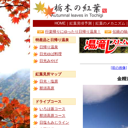
HOME
｜
紅葉見頃予測
｜
紅葉のメカニズム
行楽帰りにゆったり日帰り温泉！
伝統の味
特産品と日帰り温泉
日帰り温泉
日光ゆば料理
日光みやげ
[前の画像]
紅葉見所マップ
金精
日光・塩原
那須高原
ドライブコース
いろは坂コース
那須高原コース
日塩もみじライン