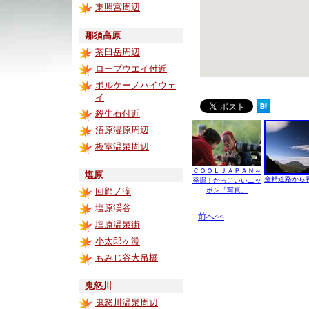
東照宮周辺
那須高原
茶臼岳周辺
ロープウエイ付近
ボルケーノハイウェ
イ
殺生石付近
沼原湿原周辺
板室温泉周辺
ＣＯＯＬＪＡＰＡＮ～
塩原
金精道路から
発掘！かっこいいニッ
回顧ノ滝
ポン「写真」
塩原渓谷
前へ<<
塩原温泉街
小太郎ヶ淵
もみじ谷大吊橋
鬼怒川
鬼怒川温泉周辺