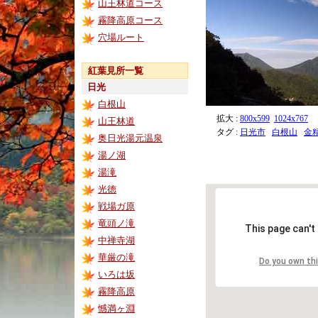
山王林道コース
霧降高原コース
穴場ルート
紅葉見所一覧
日光
白根山
拡大 :
800x599
1024x767
山王林道
タグ :
日光市
白根山
金
奥日光湯元温泉
湯ノ湖
湯滝
光徳
戦場ガ原
竜頭ノ滝
This page can't
中禅寺湖
華厳の滝
Do you own th
いろは坂
霧降高原
憾満ヶ淵