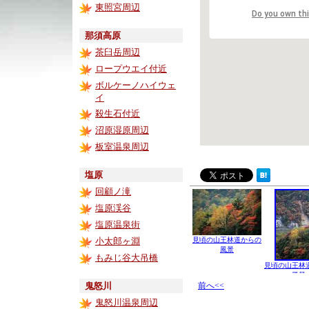
東照宮周辺
Do you own th
那須高原
茶臼岳周辺
ロープウエイ付近
ボルケーノハイウェ
イ
殺生石付近
沼原湿原周辺
板室温泉周辺
塩原
回顧ノ滝
塩原渓谷
塩原温泉街
小太郎ヶ淵
見頃の山王林道からの
風景
もみじ谷大吊橋
見頃の山王林
風景
鬼怒川
前へ<<
鬼怒川温泉周辺