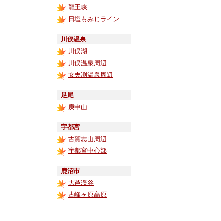
龍王峡
日塩もみじライン
川俣温泉
川俣湖
川俣温泉周辺
女夫渕温泉周辺
足尾
庚申山
宇都宮
古賀志山周辺
宇都宮中心部
鹿沼市
大芦渓谷
古峰ヶ原高原