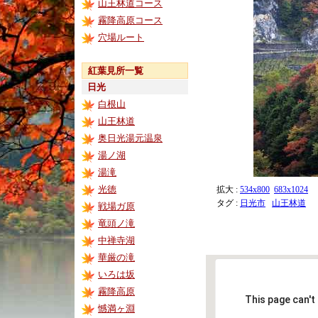
山王林道コース
霧降高原コース
穴場ルート
紅葉見所一覧
日光
白根山
山王林道
奥日光湯元温泉
湯ノ湖
湯滝
光徳
拡大 :
534x800
683x1024
タグ :
日光市
山王林道
戦場ガ原
竜頭ノ滝
中禅寺湖
華厳の滝
いろは坂
霧降高原
This page can't
憾満ヶ淵