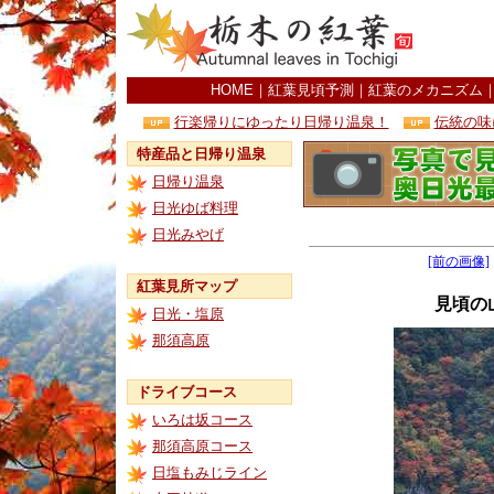
HOME
｜
紅葉見頃予測
｜
紅葉のメカニズム
行楽帰りにゆったり日帰り温泉！
伝統の味
特産品と日帰り温泉
日帰り温泉
日光ゆば料理
日光みやげ
[前の画像]
紅葉見所マップ
見頃の
日光・塩原
那須高原
ドライブコース
いろは坂コース
那須高原コース
日塩もみじライン