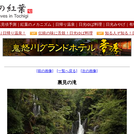
葉見頃予測
｜
紅葉のメカニズム
｜
日帰り温泉
｜
日光ゆば料理
｜
日光みやげ
｜
有
り日帰り温泉！
伝統の味に舌鼓！日光ゆば料理
知る人ぞ知る！
[前の画像]
[一覧へ戻る]
[次の画像]
裏見の滝