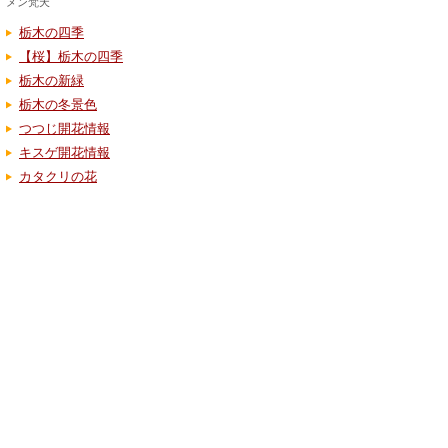
メン梵天
栃木の四季
【桜】栃木の四季
栃木の新緑
栃木の冬景色
つつじ開花情報
キスゲ開花情報
カタクリの花