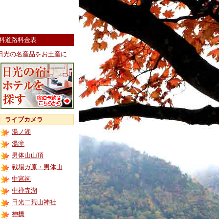
料道路料金表
日光の名産品をお土産に
ライブカメラ
湯ノ湖
湯滝
男体山山頂
戦場ガ原・男体山
中宮祠
中禅寺湖
日光二荒山神社
神橋