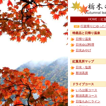
HOME
｜
紅
行楽帰りにゆった
特産品と日帰り温泉
日帰り温泉
日光ゆば料理
日光みやげ
紅葉見所マップ
日光・塩原
那須高原
ドライブコース
いろは坂コース
那須高原コース
日塩もみじライン