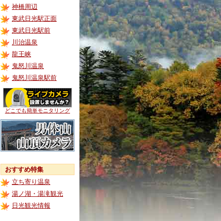
神橋周辺
東武日光駅正面
東武日光駅前
川治温泉
龍王峡
鬼怒川温泉
鬼怒川温泉駅前
どこでも簡単モニタリング
おすすめ特集
立ち寄り温泉
湯ノ湖・湯滝観光
日光観光情報