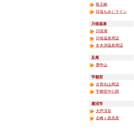
龍王峡
日塩もみじライン
川俣温泉
川俣湖
川俣温泉周辺
女夫渕温泉周辺
足尾
庚申山
宇都宮
古賀志山周辺
宇都宮中心部
鹿沼市
大芦渓谷
古峰ヶ原高原