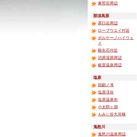
東照宮周辺
那須高原
茶臼岳周辺
ロープウエイ付近
ボルケーノハイウェ
イ
殺生石付近
沼原湿原周辺
板室温泉周辺
塩原
回顧ノ滝
塩原渓谷
塩原温泉街
小太郎ヶ淵
もみじ谷大吊橋
鬼怒川
鬼怒川温泉周辺