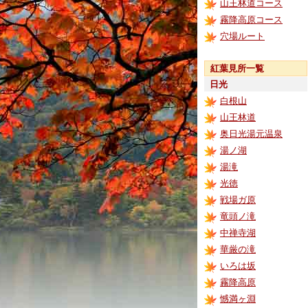
山王林道コース
霧降高原コース
穴場ルート
紅葉見所一覧
日光
白根山
山王林道
奥日光湯元温泉
湯ノ湖
湯滝
光徳
戦場ガ原
竜頭ノ滝
中禅寺湖
華厳の滝
いろは坂
霧降高原
憾満ヶ淵