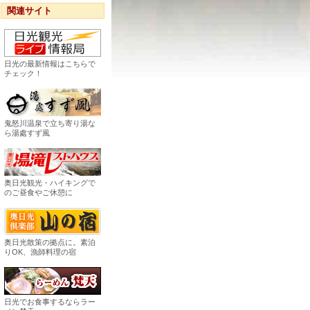
関連サイト
日光の最新情報はこちらで
チェック！
鬼怒川温泉で立ち寄り湯な
ら湯處すず風
奥日光観光・ハイキングで
のご昼食やご休憩に
奥日光散策の拠点に。素泊
りOK、漁師料理の宿
日光でお食事するならラー