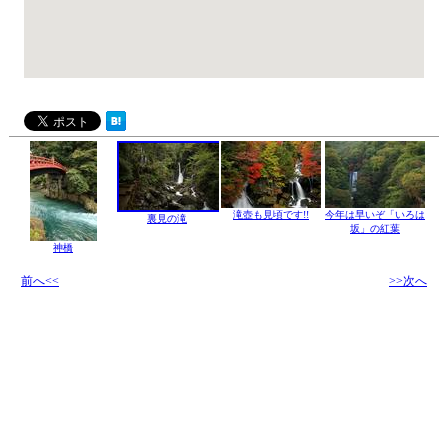
滝壺も見頃です!!
今年は早いぞ「いろは
裏見の滝
坂」の紅葉
神橋
前へ<<
>>次へ