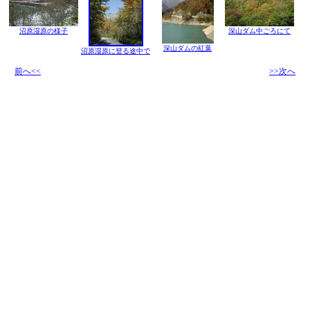
沼原湿原の様子
深山ダム中ごろにて
深山ダムの紅葉
沼原湿原に登る途中で
前へ<<
>>次へ