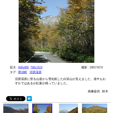
拡大 :
600x800
768x1024
撮影 : 2002/10/31
タグ :
那須町
沼原湿原
沼原湿原に登る山道から雪化粧した白笹山が見えました、道中もわ
ずかではあるが紅葉が残っていました。
画像提供 : 鈴木