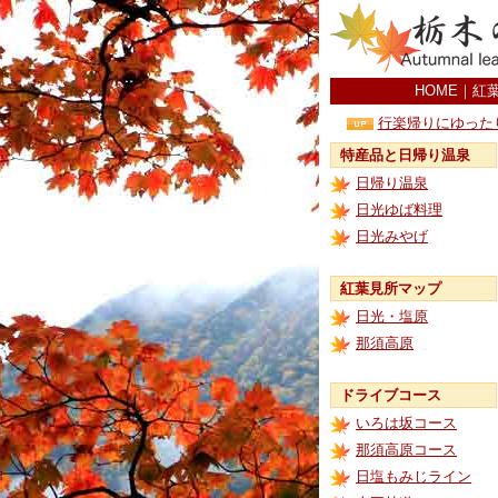
HOME
｜
紅
行楽帰りにゆった
特産品と日帰り温泉
日帰り温泉
日光ゆば料理
日光みやげ
紅葉見所マップ
日光・塩原
那須高原
ドライブコース
いろは坂コース
那須高原コース
日塩もみじライン