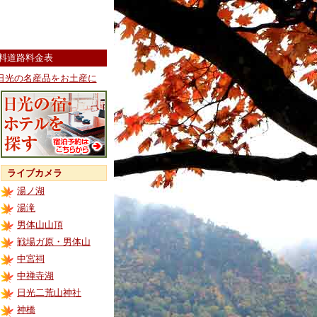
料道路料金表
日光の名産品をお土産に
ライブカメラ
湯ノ湖
湯滝
男体山山頂
戦場ガ原・男体山
中宮祠
中禅寺湖
日光二荒山神社
神橋