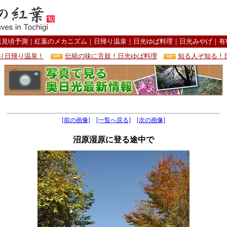
葉見頃予測
｜
紅葉のメカニズム
｜
日帰り温泉
｜
日光ゆば料理
｜
日光みやげ
｜
有
り日帰り温泉！
伝統の味に舌鼓！日光ゆば料理
知る人ぞ知る！
[前の画像]
[一覧へ戻る]
[次の画像]
沼原湿原に登る途中で