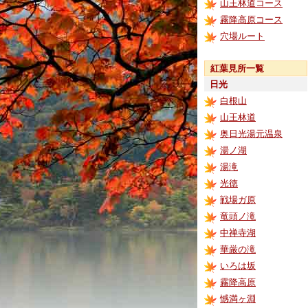
山王林道コース
霧降高原コース
穴場ルート
紅葉見所一覧
日光
白根山
山王林道
奥日光湯元温泉
湯ノ湖
湯滝
光徳
戦場ガ原
竜頭ノ滝
中禅寺湖
華厳の滝
いろは坂
霧降高原
憾満ヶ淵