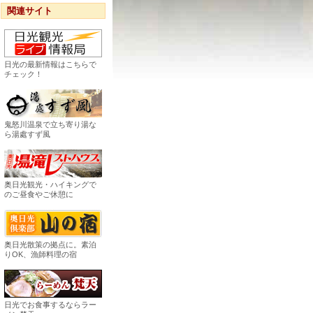
関連サイト
日光の最新情報はこちらで
チェック！
鬼怒川温泉で立ち寄り湯な
ら湯處すず風
奥日光観光・ハイキングで
のご昼食やご休憩に
奥日光散策の拠点に。素泊
りOK、漁師料理の宿
日光でお食事するならラー