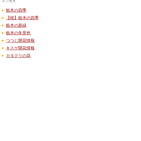
メン梵天
栃木の四季
【桜】栃木の四季
栃木の新緑
栃木の冬景色
つつじ開花情報
キスゲ開花情報
カタクリの花