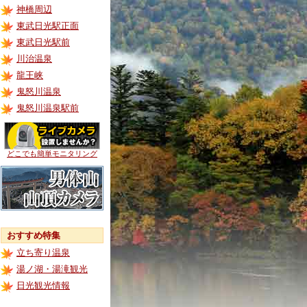
神橋周辺
東武日光駅正面
東武日光駅前
川治温泉
龍王峡
鬼怒川温泉
鬼怒川温泉駅前
どこでも簡単モニタリング
おすすめ特集
立ち寄り温泉
湯ノ湖・湯滝観光
日光観光情報