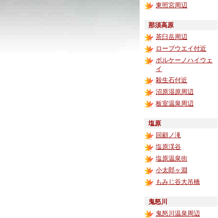
東照宮周辺
那須高原
茶臼岳周辺
ロープウエイ付近
ボルケーノハイウェ
イ
殺生石付近
沼原湿原周辺
板室温泉周辺
塩原
回顧ノ滝
塩原渓谷
塩原温泉街
小太郎ヶ淵
もみじ谷大吊橋
鬼怒川
鬼怒川温泉周辺