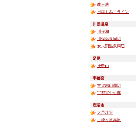
龍王峡
日塩もみじライン
川俣温泉
川俣湖
川俣温泉周辺
女夫渕温泉周辺
足尾
庚申山
宇都宮
古賀志山周辺
宇都宮中心部
鹿沼市
大芦渓谷
古峰ヶ原高原