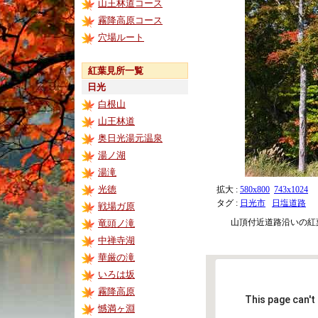
山王林道コース
霧降高原コース
穴場ルート
紅葉見所一覧
日光
白根山
山王林道
奥日光湯元温泉
湯ノ湖
湯滝
光徳
拡大 :
580x800
743x1024
タグ :
日光市
日塩道路
戦場ガ原
山頂付近道路沿いの紅
竜頭ノ滝
中禅寺湖
華厳の滝
いろは坂
霧降高原
This page can't
憾満ヶ淵