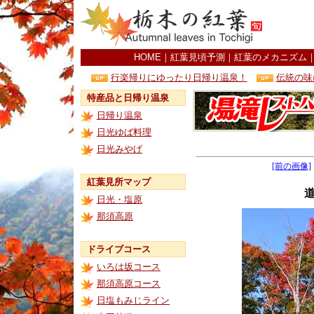
HOME
｜
紅葉見頃予測
｜
紅葉のメカニズム
行楽帰りにゆったり日帰り温泉！
伝統の味
特産品と日帰り温泉
日帰り温泉
日光ゆば料理
日光みやげ
[前の画像]
紅葉見所マップ
日光・塩原
那須高原
ドライブコース
いろは坂コース
那須高原コース
日塩もみじライン