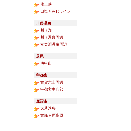
龍王峡
日塩もみじライン
川俣温泉
川俣湖
川俣温泉周辺
女夫渕温泉周辺
足尾
庚申山
宇都宮
古賀志山周辺
宇都宮中心部
鹿沼市
大芦渓谷
古峰ヶ原高原