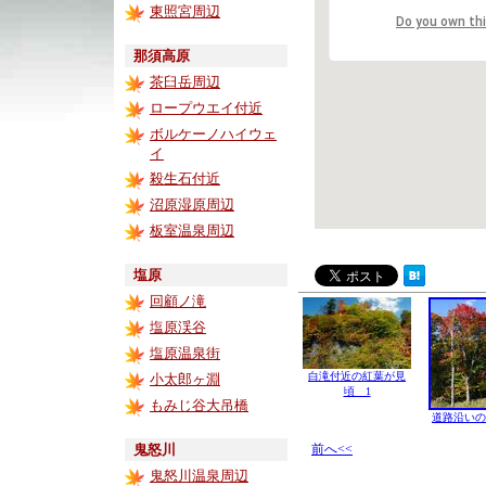
東照宮周辺
Do you own th
那須高原
茶臼岳周辺
ロープウエイ付近
ボルケーノハイウェ
イ
殺生石付近
沼原湿原周辺
板室温泉周辺
塩原
回顧ノ滝
塩原渓谷
塩原温泉街
白滝付近の紅葉が見
小太郎ヶ淵
頃 1
もみじ谷大吊橋
道路沿いの
鬼怒川
前へ<<
鬼怒川温泉周辺