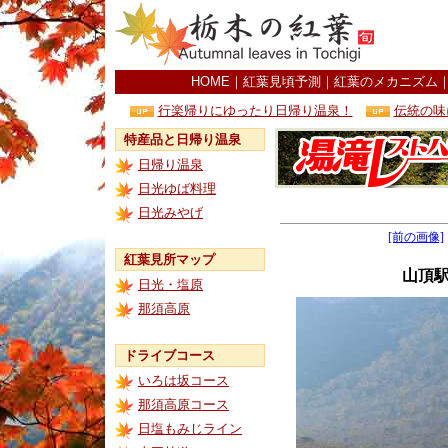
HOME
｜
紅葉見頃予測
｜
紅葉のメカニズム
行楽帰りにゆったり日帰り温泉！
伝統の味
特産品と日帰り温泉
日帰り温泉
日光ゆば料理
日光みやげ
[前の画像]
紅葉見所マップ
山頂
日光・塩原
那須高原
ドライブコース
いろは坂コース
那須高原コース
日塩もみじライン