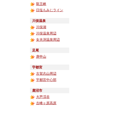
龍王峡
日塩もみじライン
川俣温泉
川俣湖
川俣温泉周辺
女夫渕温泉周辺
足尾
庚申山
宇都宮
古賀志山周辺
宇都宮中心部
鹿沼市
大芦渓谷
古峰ヶ原高原