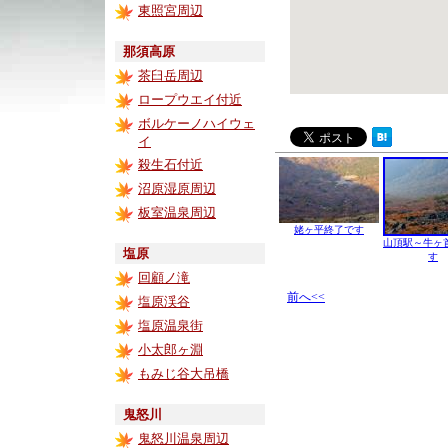
東照宮周辺
那須高原
茶臼岳周辺
ロープウエイ付近
ボルケーノハイウェ
イ
殺生石付近
沼原湿原周辺
板室温泉周辺
姥ヶ平終了です
山頂駅～牛ヶ
塩原
す
回顧ノ滝
前へ<<
塩原渓谷
塩原温泉街
小太郎ヶ淵
もみじ谷大吊橋
鬼怒川
鬼怒川温泉周辺