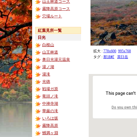
山王林道コース
霧降高原コース
穴場ルート
紅葉見所一覧
日光
白根山
拡大 :
778x600
995x768
山王林道
タグ :
那須町
茶臼岳
奥日光湯元温泉
湯ノ湖
湯滝
光徳
戦場ガ原
This page can't
竜頭ノ滝
中禅寺湖
Do you own th
華厳の滝
いろは坂
霧降高原
憾満ヶ淵