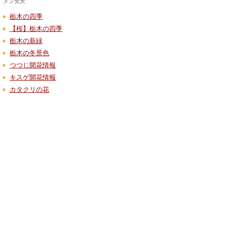
メン梵天
栃木の四季
【桜】栃木の四季
栃木の新緑
栃木の冬景色
つつじ開花情報
キスゲ開花情報
カタクリの花