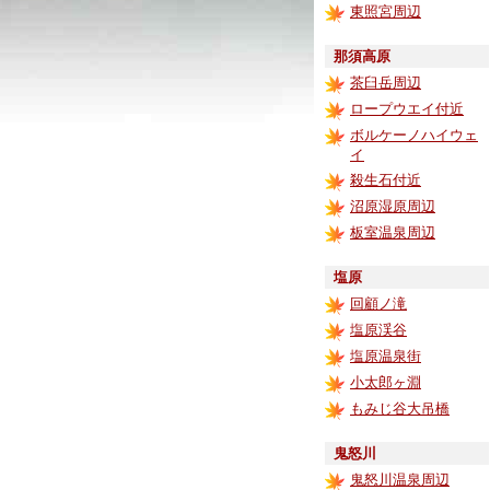
東照宮周辺
那須高原
茶臼岳周辺
ロープウエイ付近
ボルケーノハイウェ
イ
殺生石付近
沼原湿原周辺
板室温泉周辺
塩原
回顧ノ滝
塩原渓谷
塩原温泉街
小太郎ヶ淵
もみじ谷大吊橋
鬼怒川
鬼怒川温泉周辺