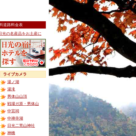
料道路料金表
日光の名産品をお土産に
ライブカメラ
湯ノ湖
湯滝
男体山山頂
戦場ガ原・男体山
中宮祠
中禅寺湖
日光二荒山神社
神橋