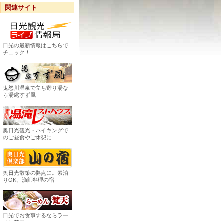
関連サイト
日光の最新情報はこちらで
チェック！
鬼怒川温泉で立ち寄り湯な
ら湯處すず風
奥日光観光・ハイキングで
のご昼食やご休憩に
奥日光散策の拠点に。素泊
りOK、漁師料理の宿
日光でお食事するならラー