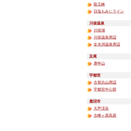
龍王峡
日塩もみじライン
川俣温泉
川俣湖
川俣温泉周辺
女夫渕温泉周辺
足尾
庚申山
宇都宮
古賀志山周辺
宇都宮中心部
鹿沼市
大芦渓谷
古峰ヶ原高原