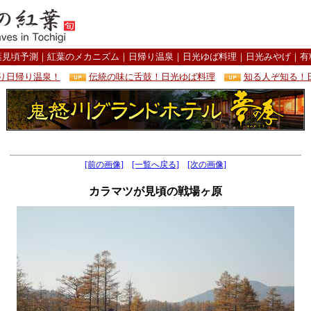
葉見頃予測
｜
紅葉のメカニズム
｜
日帰り温泉
｜
日光ゆば料理
｜
日光みやげ
｜
有
り日帰り温泉！
伝統の味に舌鼓！日光ゆば料理
知る人ぞ知る！
[前の画像]
[一覧へ戻る]
[次の画像]
カラマツが見頃の戦場ヶ原