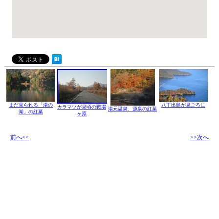
まだ見られる「湯の
八丁出島が見ごろに
カラマツが見頃の戦場
湯元温泉、源泉の紅葉
湖」の紅葉
ヶ原
前へ<<
>>次へ