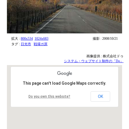
拡大 :
800x534
1024x683
撮影 : 2008/10/21
タグ :
日光市
戦場ガ原
画像提供 : 株式会社ドゥ
システム・ウェブサイト制作の「Do」
This page can't load Google Maps correctly.
OK
Do you own this website?