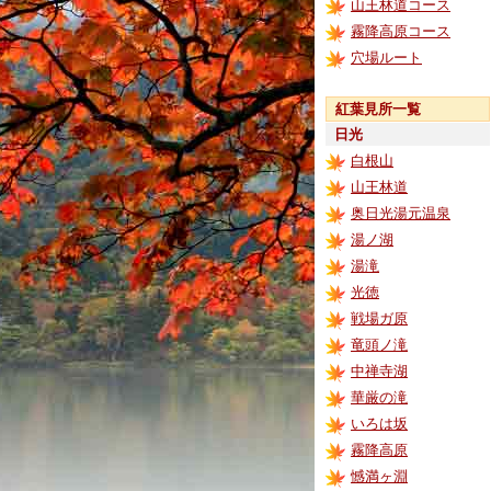
山王林道コース
霧降高原コース
穴場ルート
紅葉見所一覧
日光
白根山
山王林道
奥日光湯元温泉
湯ノ湖
湯滝
光徳
戦場ガ原
竜頭ノ滝
中禅寺湖
華厳の滝
いろは坂
霧降高原
憾満ヶ淵