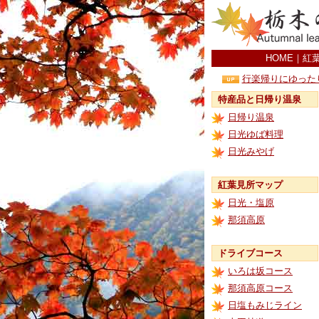
HOME
｜
紅
行楽帰りにゆった
特産品と日帰り温泉
日帰り温泉
日光ゆば料理
日光みやげ
紅葉見所マップ
日光・塩原
那須高原
ドライブコース
いろは坂コース
那須高原コース
日塩もみじライン