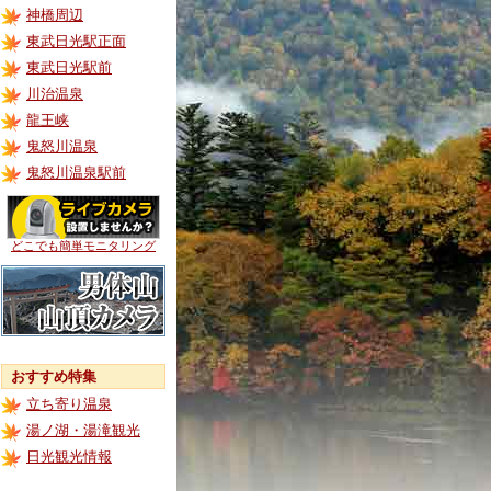
神橋周辺
東武日光駅正面
東武日光駅前
川治温泉
龍王峡
鬼怒川温泉
鬼怒川温泉駅前
どこでも簡単モニタリング
おすすめ特集
立ち寄り温泉
湯ノ湖・湯滝観光
日光観光情報