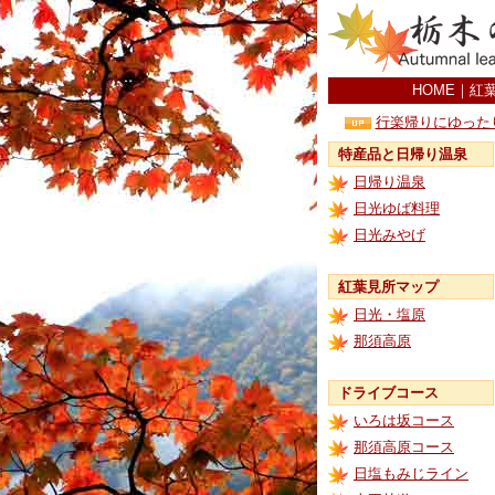
HOME
｜
紅
行楽帰りにゆった
特産品と日帰り温泉
日帰り温泉
日光ゆば料理
日光みやげ
紅葉見所マップ
日光・塩原
那須高原
ドライブコース
いろは坂コース
那須高原コース
日塩もみじライン