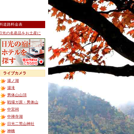
料道路料金表
日光の名産品をお土産に
ライブカメラ
湯ノ湖
湯滝
男体山山頂
戦場ガ原・男体山
中宮祠
中禅寺湖
日光二荒山神社
神橋