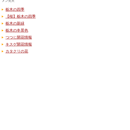
メン梵天
栃木の四季
【桜】栃木の四季
栃木の新緑
栃木の冬景色
つつじ開花情報
キスゲ開花情報
カタクリの花