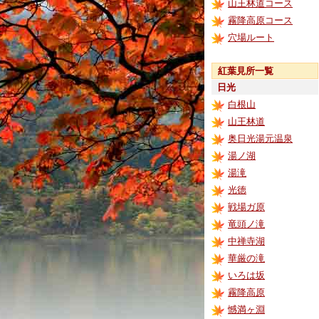
山王林道コース
霧降高原コース
穴場ルート
紅葉見所一覧
日光
白根山
山王林道
奥日光湯元温泉
湯ノ湖
湯滝
光徳
戦場ガ原
竜頭ノ滝
中禅寺湖
華厳の滝
いろは坂
霧降高原
憾満ヶ淵