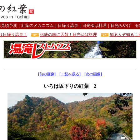
葉見頃予測
｜
紅葉のメカニズム
｜
日帰り温泉
｜
日光ゆば料理
｜
日光みやげ
｜
有
り日帰り温泉！
伝統の味に舌鼓！日光ゆば料理
知る人ぞ知る！
[前の画像]
[一覧へ戻る]
[次の画像]
いろは坂下りの紅葉 2