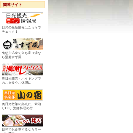
関連サイト
日光の最新情報はこちらで
チェック！
鬼怒川温泉で立ち寄り湯な
ら湯處すず風
奥日光観光・ハイキングで
のご昼食やご休憩に
奥日光散策の拠点に。素泊
りOK、漁師料理の宿
日光でお食事するならラー