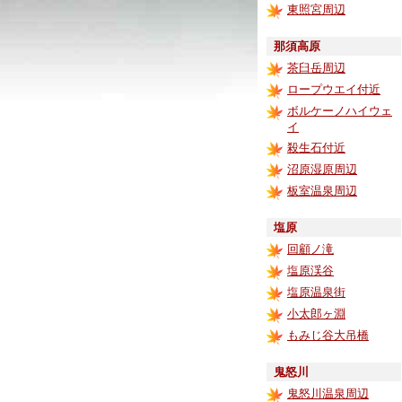
東照宮周辺
那須高原
茶臼岳周辺
ロープウエイ付近
ボルケーノハイウェ
イ
殺生石付近
沼原湿原周辺
板室温泉周辺
塩原
回顧ノ滝
塩原渓谷
塩原温泉街
小太郎ヶ淵
もみじ谷大吊橋
鬼怒川
鬼怒川温泉周辺