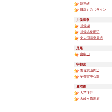
龍王峡
日塩もみじライン
川俣温泉
川俣湖
川俣温泉周辺
女夫渕温泉周辺
足尾
庚申山
宇都宮
古賀志山周辺
宇都宮中心部
鹿沼市
大芦渓谷
古峰ヶ原高原