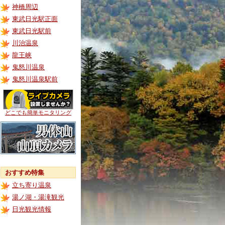
神橋周辺
東武日光駅正面
東武日光駅前
川治温泉
龍王峡
鬼怒川温泉
鬼怒川温泉駅前
どこでも簡単モニタリング
おすすめ特集
立ち寄り温泉
湯ノ湖・湯滝観光
日光観光情報