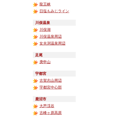
龍王峡
日塩もみじライン
川俣温泉
川俣湖
川俣温泉周辺
女夫渕温泉周辺
足尾
庚申山
宇都宮
古賀志山周辺
宇都宮中心部
鹿沼市
大芦渓谷
古峰ヶ原高原