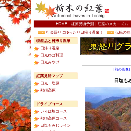
HOME
｜
紅葉見頃予測
｜
紅葉のメカニズム
行楽帰りにゆったり日帰り温泉！
伝統の味
特産品と日帰り温泉
日帰り温泉
日光ゆば料理
日光みやげ
[前の画像]
紅葉見所マップ
日塩も
日光・塩原
那須高原
ドライブコース
いろは坂コース
那須高原コース
日塩もみじライン