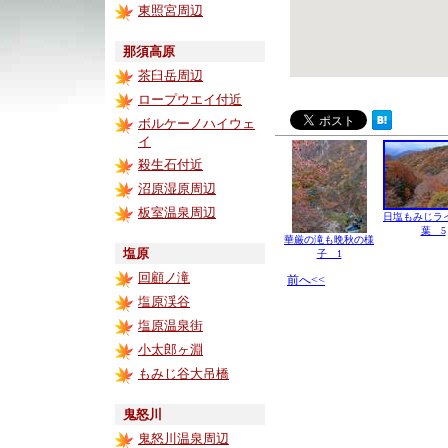
東照宮周辺
那須高原
茶臼岳周辺
ロープウエイ付近
ボルケーノハイウェ
イ
殺生石付近
沼原湿原周辺
板室温泉周辺
日塩もみじラ
葉 5
華厳の滝も晩秋の様
塩原
子 1
回顧ノ滝
前へ<<
塩原渓谷
塩原温泉街
小太郎ヶ淵
もみじ谷大吊橋
鬼怒川
鬼怒川温泉周辺