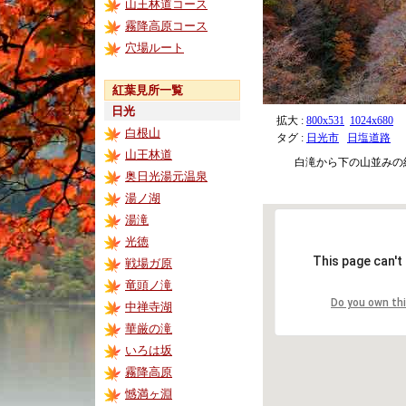
山王林道コース
霧降高原コース
穴場ルート
紅葉見所一覧
日光
拡大 :
800x531
1024x680
白根山
タグ :
日光市
日塩道路
山王林道
白滝から下の山並みの
奥日光湯元温泉
湯ノ湖
湯滝
光徳
This page can't
戦場ガ原
竜頭ノ滝
Do you own th
中禅寺湖
華厳の滝
いろは坂
霧降高原
憾満ヶ淵