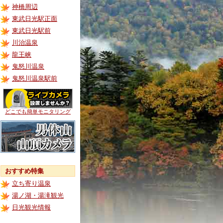
神橋周辺
東武日光駅正面
東武日光駅前
川治温泉
龍王峡
鬼怒川温泉
鬼怒川温泉駅前
どこでも簡単モニタリング
おすすめ特集
立ち寄り温泉
湯ノ湖・湯滝観光
日光観光情報