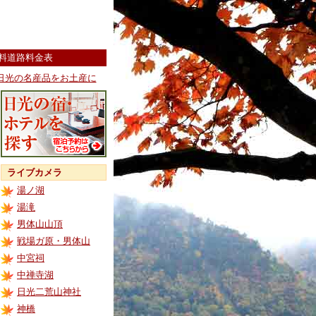
料道路料金表
日光の名産品をお土産に
ライブカメラ
湯ノ湖
湯滝
男体山山頂
戦場ガ原・男体山
中宮祠
中禅寺湖
日光二荒山神社
神橋