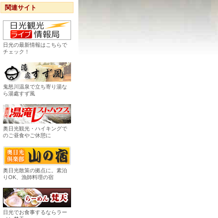
関連サイト
日光の最新情報はこちらで
チェック！
鬼怒川温泉で立ち寄り湯な
ら湯處すず風
奥日光観光・ハイキングで
のご昼食やご休憩に
奥日光散策の拠点に。素泊
りOK、漁師料理の宿
日光でお食事するならラー