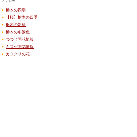
メン梵天
栃木の四季
【桜】栃木の四季
栃木の新緑
栃木の冬景色
つつじ開花情報
キスゲ開花情報
カタクリの花