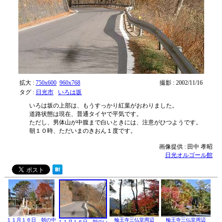
拡大 :
750x600
960x768
撮影 : 2002/11/16
タグ :
日光市
いろは坂
いろは坂の上部は、もうすっかり紅葉がおわりました。
道路状態は現在、普通タイヤで平気です。
ただし、男体山が中腹まで白いときには、注意がひつようです。
朝１０時、ただいまのきおん１度です。
画像提供 : 田中 孝昭
日光オルゴール館
１１月１６日 朝の中
輪王寺三仏堂周辺
輪王寺三仏堂周辺
１１月１６日 朝のい