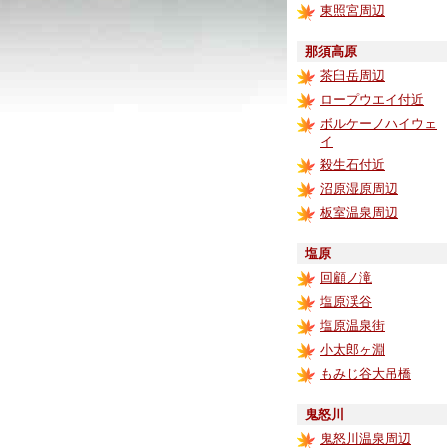
東照宮周辺
那須高原
茶臼岳周辺
ロープウエイ付近
ボルケーノハイウェ
イ
殺生石付近
沼原湿原周辺
板室温泉周辺
塩原
回顧ノ滝
塩原渓谷
塩原温泉街
小太郎ヶ淵
もみじ谷大吊橋
鬼怒川
鬼怒川温泉周辺