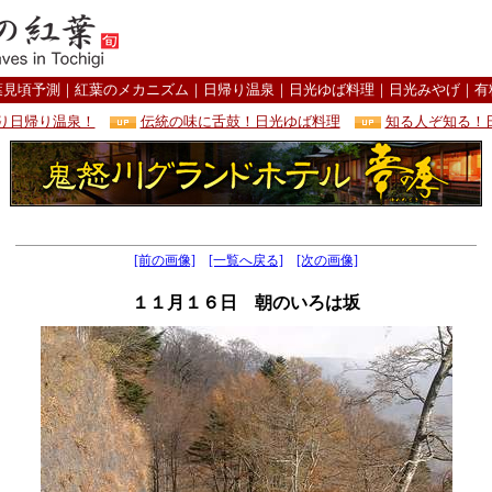
葉見頃予測
｜
紅葉のメカニズム
｜
日帰り温泉
｜
日光ゆば料理
｜
日光みやげ
｜
有
り日帰り温泉！
伝統の味に舌鼓！日光ゆば料理
知る人ぞ知る！
[前の画像]
[一覧へ戻る]
[次の画像]
１１月１６日 朝のいろは坂