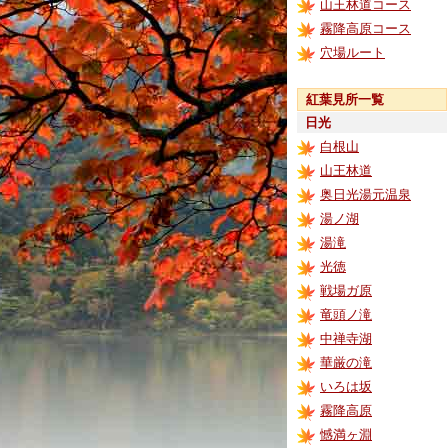
山王林道コース
霧降高原コース
穴場ルート
紅葉見所一覧
日光
白根山
山王林道
奥日光湯元温泉
湯ノ湖
湯滝
光徳
戦場ガ原
竜頭ノ滝
中禅寺湖
華厳の滝
いろは坂
霧降高原
憾満ヶ淵