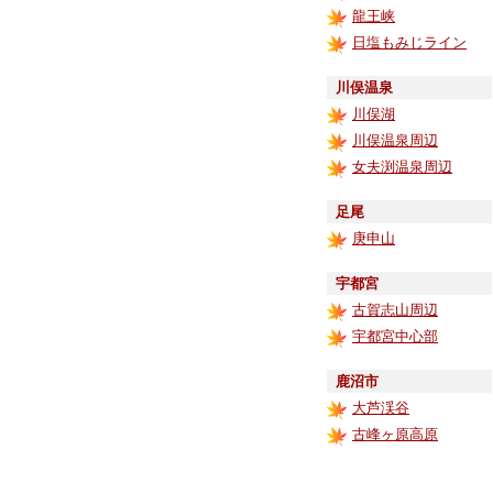
龍王峡
日塩もみじライン
川俣温泉
川俣湖
川俣温泉周辺
女夫渕温泉周辺
足尾
庚申山
宇都宮
古賀志山周辺
宇都宮中心部
鹿沼市
大芦渓谷
古峰ヶ原高原