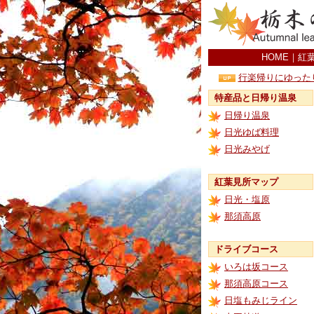
HOME
｜
紅
行楽帰りにゆった
特産品と日帰り温泉
日帰り温泉
日光ゆば料理
日光みやげ
紅葉見所マップ
日光・塩原
那須高原
ドライブコース
いろは坂コース
那須高原コース
日塩もみじライン