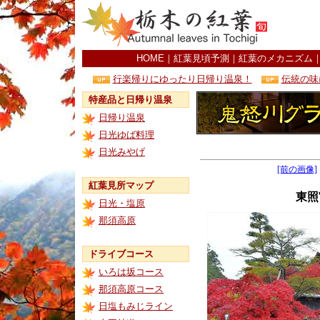
HOME
｜
紅葉見頃予測
｜
紅葉のメカニズム
行楽帰りにゆったり日帰り温泉！
伝統の味
特産品と日帰り温泉
日帰り温泉
日光ゆば料理
日光みやげ
[前の画像]
紅葉見所マップ
東照
日光・塩原
那須高原
ドライブコース
いろは坂コース
那須高原コース
日塩もみじライン