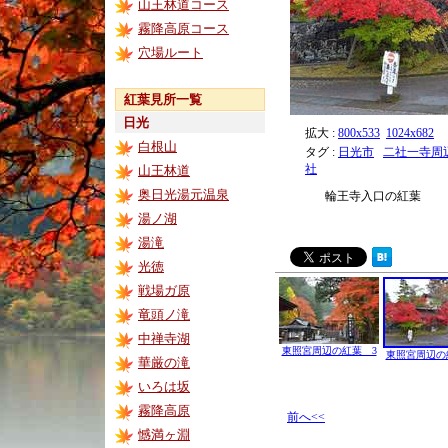
山王林道コース
霧降高原コース
穴場ルート
紅葉見所一覧
日光
拡大 :
800x533
1024x682
白根山
タグ :
日光市
二社一寺周
社
山王林道
奥日光湯元温泉
輪王寺入口の紅葉
湯ノ湖
湯滝
光徳
戦場ガ原
竜頭ノ滝
中禅寺湖
東照宮周辺の紅葉 3
東照宮周辺の
華厳の滝
いろは坂
霧降高原
前へ<<
憾満ヶ淵