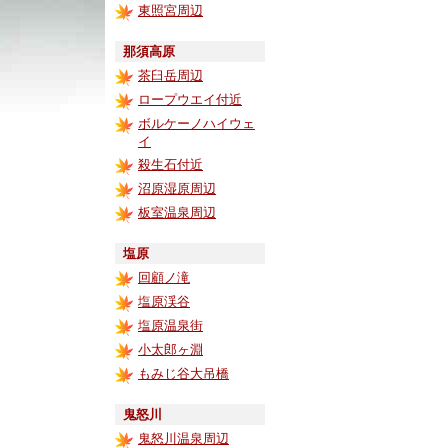
東照宮周辺
那須高原
茶臼岳周辺
ロープウエイ付近
ボルケーノハイウェ
イ
殺生石付近
沼原湿原周辺
板室温泉周辺
塩原
回顧ノ滝
塩原渓谷
塩原温泉街
小太郎ヶ淵
もみじ谷大吊橋
鬼怒川
鬼怒川温泉周辺