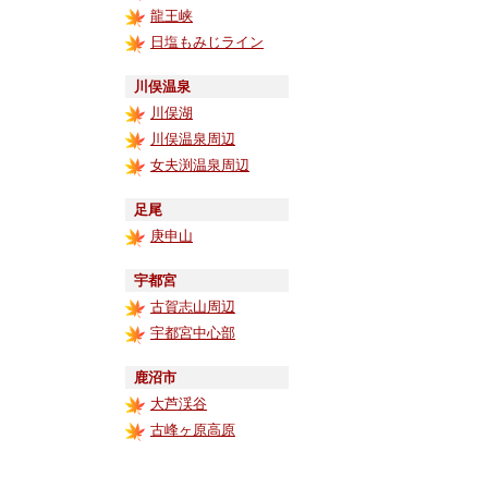
龍王峡
日塩もみじライン
川俣温泉
川俣湖
川俣温泉周辺
女夫渕温泉周辺
足尾
庚申山
宇都宮
古賀志山周辺
宇都宮中心部
鹿沼市
大芦渓谷
古峰ヶ原高原