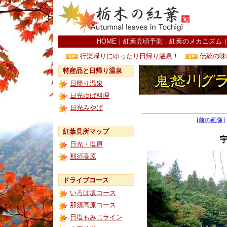
HOME
｜
紅葉見頃予測
｜
紅葉のメカニズム
行楽帰りにゆったり日帰り温泉！
伝統の味
特産品と日帰り温泉
日帰り温泉
日光ゆば料理
日光みやげ
[前の画像]
紅葉見所マップ
日光・塩原
那須高原
ドライブコース
いろは坂コース
那須高原コース
日塩もみじライン