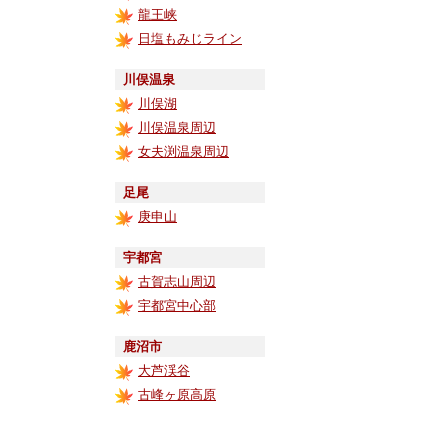
龍王峡
日塩もみじライン
川俣温泉
川俣湖
川俣温泉周辺
女夫渕温泉周辺
足尾
庚申山
宇都宮
古賀志山周辺
宇都宮中心部
鹿沼市
大芦渓谷
古峰ヶ原高原