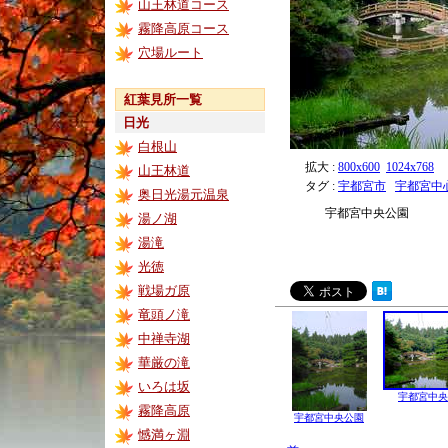
山王林道コース
霧降高原コース
穴場ルート
紅葉見所一覧
日光
白根山
拡大 :
800x600
1024x768
山王林道
タグ :
宇都宮市
宇都宮中
奥日光湯元温泉
宇都宮中央公園
湯ノ湖
湯滝
光徳
戦場ガ原
竜頭ノ滝
中禅寺湖
華厳の滝
いろは坂
宇都宮中央
霧降高原
宇都宮中央公園
憾満ヶ淵