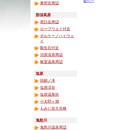
前へ<<
東照宮周辺
那須高原
茶臼岳周辺
ロープウエイ付近
ボルケーノハイウェ
イ
殺生石付近
沼原湿原周辺
板室温泉周辺
塩原
回顧ノ滝
塩原渓谷
塩原温泉街
小太郎ヶ淵
もみじ谷大吊橋
鬼怒川
鬼怒川温泉周辺