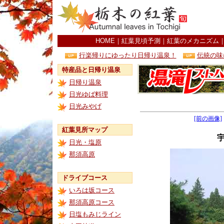
HOME
｜
紅葉見頃予測
｜
紅葉のメカニズム
行楽帰りにゆったり日帰り温泉！
伝統の味
特産品と日帰り温泉
日帰り温泉
日光ゆば料理
日光みやげ
[前の画像]
紅葉見所マップ
日光・塩原
那須高原
ドライブコース
いろは坂コース
那須高原コース
日塩もみじライン