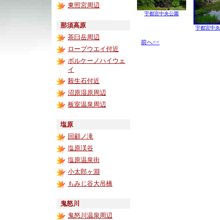
東照宮周辺
宇都宮中央公園
那須高原
宇都宮中央
茶臼岳周辺
前へ<<
ロープウエイ付近
ボルケーノハイウェ
イ
殺生石付近
沼原湿原周辺
板室温泉周辺
塩原
回顧ノ滝
塩原渓谷
塩原温泉街
小太郎ヶ淵
もみじ谷大吊橋
鬼怒川
鬼怒川温泉周辺