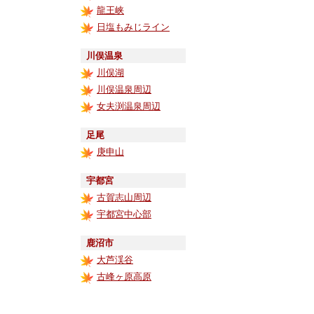
龍王峡
日塩もみじライン
川俣温泉
川俣湖
川俣温泉周辺
女夫渕温泉周辺
足尾
庚申山
宇都宮
古賀志山周辺
宇都宮中心部
鹿沼市
大芦渓谷
古峰ヶ原高原