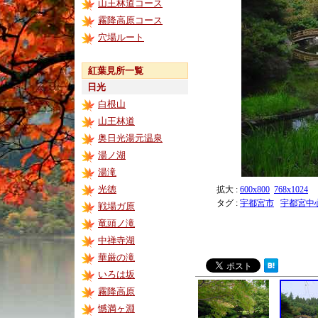
山王林道コース
霧降高原コース
穴場ルート
紅葉見所一覧
日光
白根山
山王林道
奥日光湯元温泉
湯ノ湖
湯滝
光徳
拡大 :
600x800
768x1024
タグ :
宇都宮市
宇都宮中
戦場ガ原
竜頭ノ滝
中禅寺湖
華厳の滝
いろは坂
霧降高原
憾満ヶ淵