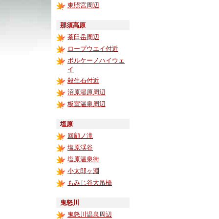
東照宮周辺
那須高原
茶臼岳周辺
ロープウエイ付近
ボルケーノハイウェ
イ
殺生石付近
沼原湿原周辺
板室温泉周辺
塩原
回顧ノ滝
塩原渓谷
塩原温泉街
小太郎ヶ淵
もみじ谷大吊橋
鬼怒川
鬼怒川温泉周辺