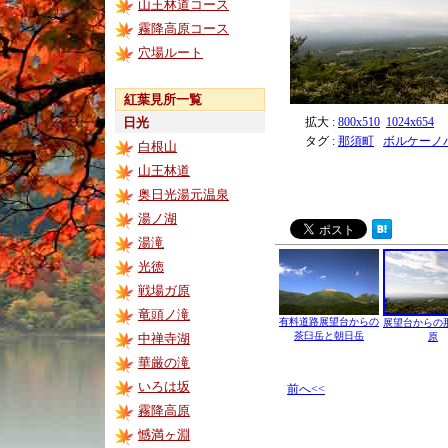
山王林道コース
霧降高原コース
穴場ルート
紅葉見所一覧
日光
拡大 :
800x510
1024x654
タグ :
那須町
ボルケーノ
白根山
山王林道
奥日光湯元温泉
湯ノ湖
湯滝
光徳
戦場ガ原
竜頭ノ滝
有料道路展望台からの
展望台からの
茶臼岳と朝日岳
中禅寺湖
原
華厳の滝
いろは坂
前へ<<
霧降高原
憾満ヶ淵