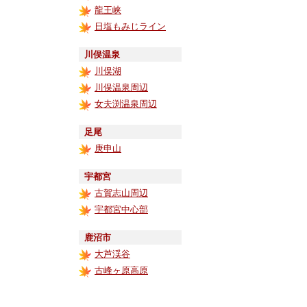
龍王峡
日塩もみじライン
川俣温泉
川俣湖
川俣温泉周辺
女夫渕温泉周辺
足尾
庚申山
宇都宮
古賀志山周辺
宇都宮中心部
鹿沼市
大芦渓谷
古峰ヶ原高原