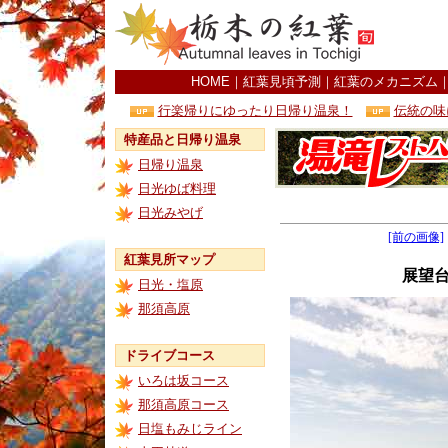
HOME
｜
紅葉見頃予測
｜
紅葉のメカニズム
行楽帰りにゆったり日帰り温泉！
伝統の味
特産品と日帰り温泉
日帰り温泉
日光ゆば料理
日光みやげ
[前の画像]
紅葉見所マップ
展望
日光・塩原
那須高原
ドライブコース
いろは坂コース
那須高原コース
日塩もみじライン