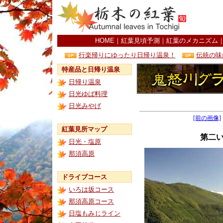
HOME
｜
紅葉見頃予測
｜
紅葉のメカニズム
行楽帰りにゆったり日帰り温泉！
伝統の味
特産品と日帰り温泉
日帰り温泉
日光ゆば料理
日光みやげ
[前の画像]
紅葉見所マップ
第二
日光・塩原
那須高原
ドライブコース
いろは坂コース
那須高原コース
日塩もみじライン