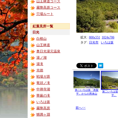
山王林道コース
霧降高原コース
穴場ルート
紅葉見所一覧
日光
拡大 :
800x551
1024x706
白根山
タグ :
日光市
いろは坂
山王林道
奥日光湯元温泉
湯ノ湖
湯滝
光徳
戦場ガ原
竜頭ノ滝
中禅寺湖
第二いろは坂「黒髪
第二いろは坂
平」からの男体山
華厳の滝
平」
いろは坂
前へ<<
霧降高原
憾満ヶ淵