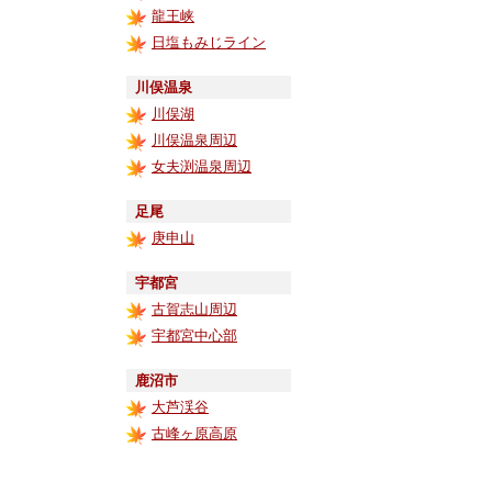
龍王峡
日塩もみじライン
川俣温泉
川俣湖
川俣温泉周辺
女夫渕温泉周辺
足尾
庚申山
宇都宮
古賀志山周辺
宇都宮中心部
鹿沼市
大芦渓谷
古峰ヶ原高原