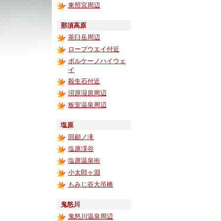
東照宮周辺
那須高原
茶臼岳周辺
ロープウエイ付近
ボルケーノハイウェ
イ
殺生石付近
沼原湿原周辺
板室温泉周辺
塩原
回顧ノ滝
塩原渓谷
塩原温泉街
小太郎ヶ淵
もみじ谷大吊橋
鬼怒川
鬼怒川温泉周辺