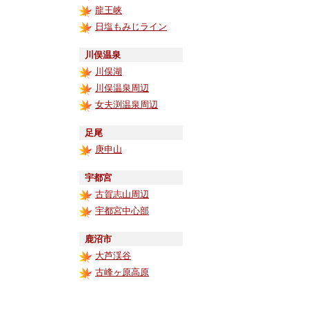
龍王峡
日塩もみじライン
川俣温泉
川俣湖
川俣温泉周辺
女夫渕温泉周辺
足尾
庚申山
宇都宮
古賀志山周辺
宇都宮中心部
鹿沼市
大芦渓谷
古峰ヶ原高原