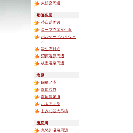
東照宮周辺
那須高原
茶臼岳周辺
ロープウエイ付近
ボルケーノハイウェ
イ
殺生石付近
沼原湿原周辺
板室温泉周辺
塩原
回顧ノ滝
塩原渓谷
塩原温泉街
小太郎ヶ淵
もみじ谷大吊橋
鬼怒川
鬼怒川温泉周辺