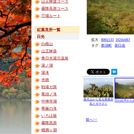
山王林道コース
霧降高原コース
穴場ルート
紅葉見所一覧
日光
拡大 :
800x533
1024x683
白根山
タグ :
那須町
茶臼岳
山王林道
奥日光湯元温泉
湯ノ湖
湯滝
光徳
戦場ガ原
竜頭ノ滝
南月山から見る黒尾谷
中禅寺湖
日の出平から
岳とガマズミ
華厳の滝
いろは坂
前へ<<
霧降高原
憾満ヶ淵