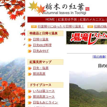
HOME
｜
紅葉見頃予測
｜
紅葉のメカニズム
行楽帰りにゆったり日帰り温泉！
伝統の味
特産品と日帰り温泉
日帰り温泉
日光ゆば料理
日光みやげ
[前の画像]
紅葉見所マップ
日の
日光・塩原
那須高原
ドライブコース
いろは坂コース
那須高原コース
日塩もみじライン