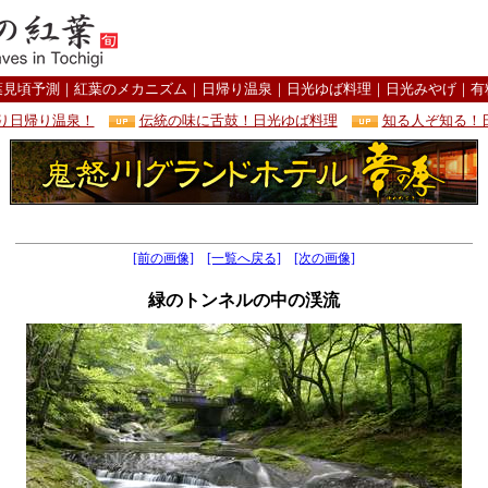
葉見頃予測
｜
紅葉のメカニズム
｜
日帰り温泉
｜
日光ゆば料理
｜
日光みやげ
｜
有
り日帰り温泉！
伝統の味に舌鼓！日光ゆば料理
知る人ぞ知る！
[前の画像]
[一覧へ戻る]
[次の画像]
緑のトンネルの中の渓流