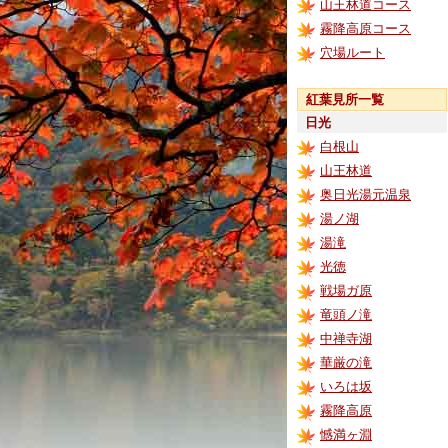
山王林道コース
霧降高原コース
穴場ルート
紅葉見所一覧
日光
白根山
山王林道
奥日光湯元温泉
湯ノ湖
湯滝
光徳
戦場ガ原
竜頭ノ滝
中禅寺湖
華厳の滝
いろは坂
霧降高原
憾満ヶ淵