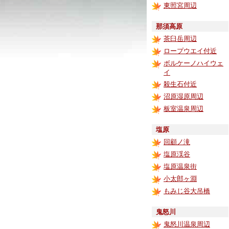
東照宮周辺
那須高原
茶臼岳周辺
ロープウエイ付近
ボルケーノハイウェ
イ
殺生石付近
沼原湿原周辺
板室温泉周辺
塩原
回顧ノ滝
塩原渓谷
塩原温泉街
小太郎ヶ淵
もみじ谷大吊橋
鬼怒川
鬼怒川温泉周辺