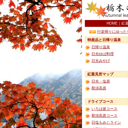
HOME
｜
紅
行楽帰りにゆった
特産品と日帰り温泉
日帰り温泉
日光ゆば料理
日光みやげ
紅葉見所マップ
日光・塩原
那須高原
ドライブコース
いろは坂コース
那須高原コース
日塩もみじライン