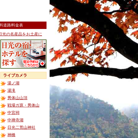
料道路料金表
日光の名産品をお土産に
ライブカメラ
湯ノ湖
湯滝
男体山山頂
戦場ガ原・男体山
中宮祠
中禅寺湖
日光二荒山神社
神橋