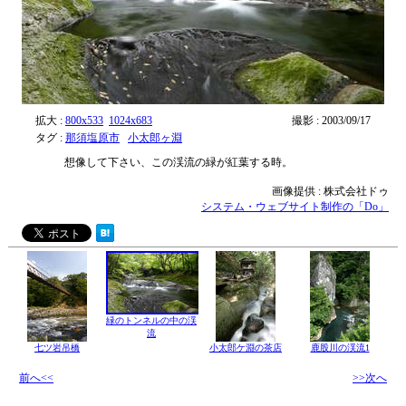
拡大 :
800x533
1024x683
撮影 : 2003/09/17
タグ :
那須塩原市
小太郎ヶ淵
想像して下さい、この渓流の緑が紅葉する時。
画像提供 : 株式会社ドゥ
システム・ウェブサイト制作の「Do」
緑のトンネルの中の渓
流
七ツ岩吊橋
小太郎ケ淵の茶店
鹿股川の渓流1
前へ<<
>>次へ