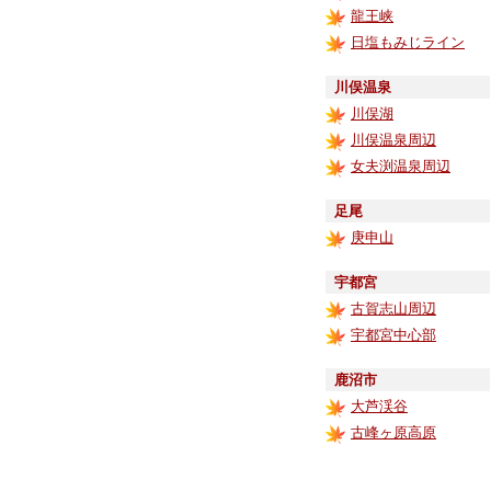
龍王峡
日塩もみじライン
川俣温泉
川俣湖
川俣温泉周辺
女夫渕温泉周辺
足尾
庚申山
宇都宮
古賀志山周辺
宇都宮中心部
鹿沼市
大芦渓谷
古峰ヶ原高原