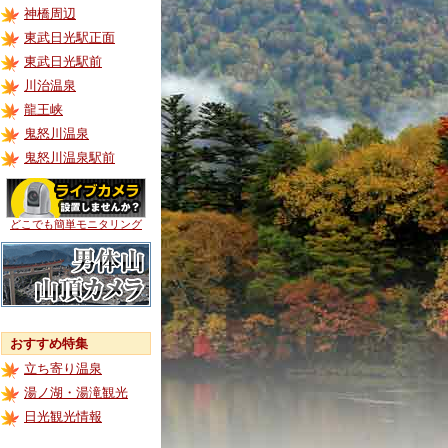
神橋周辺
東武日光駅正面
東武日光駅前
川治温泉
龍王峡
鬼怒川温泉
鬼怒川温泉駅前
どこでも簡単モニタリング
おすすめ特集
立ち寄り温泉
湯ノ湖・湯滝観光
日光観光情報