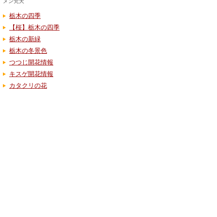
メン梵天
栃木の四季
【桜】栃木の四季
栃木の新緑
栃木の冬景色
つつじ開花情報
キスゲ開花情報
カタクリの花