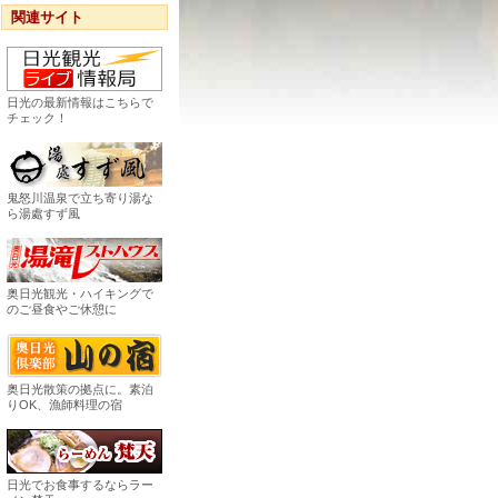
関連サイト
日光の最新情報はこちらで
チェック！
鬼怒川温泉で立ち寄り湯な
ら湯處すず風
奥日光観光・ハイキングで
のご昼食やご休憩に
奥日光散策の拠点に。素泊
りOK、漁師料理の宿
日光でお食事するならラー