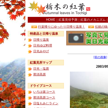
HOME
｜
紅葉見頃予測
｜
紅葉のメカニズム
行楽帰りにゆったり日帰り温泉！
伝統の味
特産品と日帰り温泉
日帰り温泉
日光ゆば料理
日光みやげ
[前の画像]
紅葉見所マップ
2003
日光・塩原
那須高原
ドライブコース
いろは坂コース
那須高原コース
日塩もみじライン