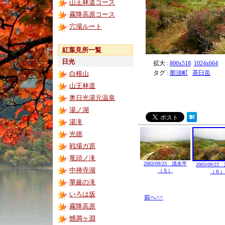
山王林道コース
霧降高原コース
穴場ルート
紅葉見所一覧
日光
拡大 :
800x518
1024x664
タグ :
那須町
茶臼岳
白根山
山王林道
奥日光湯元温泉
湯ノ湖
湯滝
光徳
戦場ガ原
竜頭ノ滝
2003/09/23 清水平
2003/09/2
中禅寺湖
（５）
（６）
華厳の滝
いろは坂
前へ<<
霧降高原
憾満ヶ淵