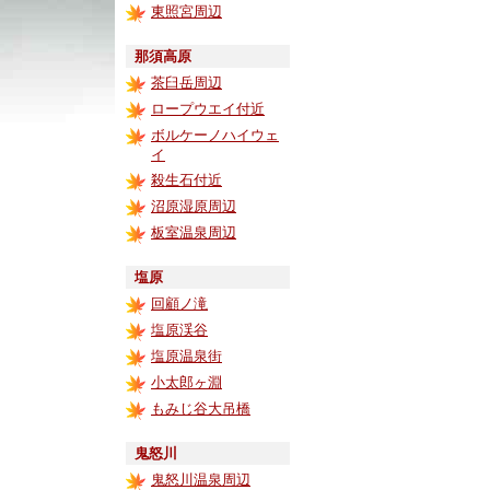
東照宮周辺
那須高原
茶臼岳周辺
ロープウエイ付近
ボルケーノハイウェ
イ
殺生石付近
沼原湿原周辺
板室温泉周辺
塩原
回顧ノ滝
塩原渓谷
塩原温泉街
小太郎ヶ淵
もみじ谷大吊橋
鬼怒川
鬼怒川温泉周辺