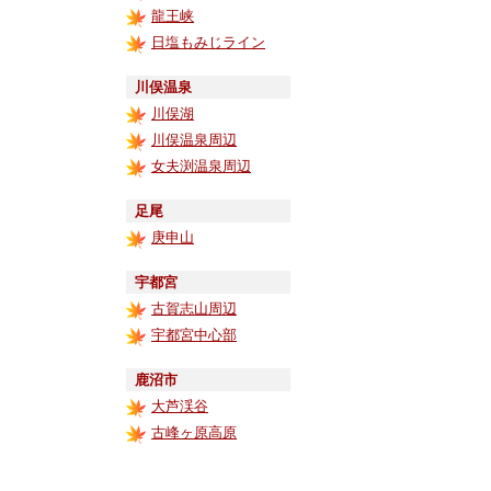
龍王峡
日塩もみじライン
川俣温泉
川俣湖
川俣温泉周辺
女夫渕温泉周辺
足尾
庚申山
宇都宮
古賀志山周辺
宇都宮中心部
鹿沼市
大芦渓谷
古峰ヶ原高原