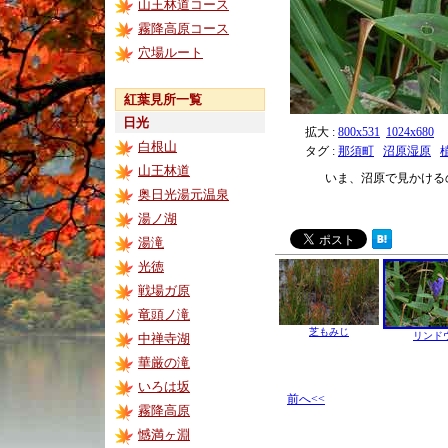
山王林道コース
霧降高原コース
穴場ルート
紅葉見所一覧
日光
拡大 :
800x531
1024x680
白根山
タグ :
那須町
沼原湿原
山王林道
いま、沼原で見かける
奥日光湯元温泉
湯ノ湖
湯滝
光徳
戦場ガ原
竜頭ノ滝
芝もみじ
リンド
中禅寺湖
華厳の滝
いろは坂
前へ<<
霧降高原
憾満ヶ淵