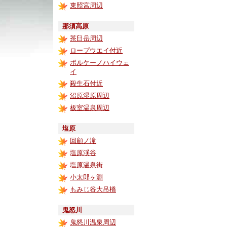
東照宮周辺
那須高原
茶臼岳周辺
ロープウエイ付近
ボルケーノハイウェ
イ
殺生石付近
沼原湿原周辺
板室温泉周辺
塩原
回顧ノ滝
塩原渓谷
塩原温泉街
小太郎ヶ淵
もみじ谷大吊橋
鬼怒川
鬼怒川温泉周辺