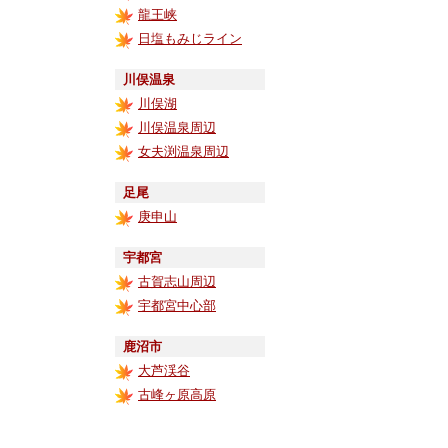
龍王峡
日塩もみじライン
川俣温泉
川俣湖
川俣温泉周辺
女夫渕温泉周辺
足尾
庚申山
宇都宮
古賀志山周辺
宇都宮中心部
鹿沼市
大芦渓谷
古峰ヶ原高原