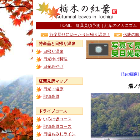
HOME
｜
紅葉見頃予測
｜
紅葉のメカニズム
行楽帰りにゆったり日帰り温泉！
伝統の味
特産品と日帰り温泉
日帰り温泉
日光ゆば料理
日光みやげ
[前の画像]
紅葉見所マップ
湯ノ
日光・塩原
那須高原
ドライブコース
いろは坂コース
那須高原コース
日塩もみじライン