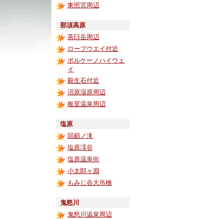
東照宮周辺
那須高原
茶臼岳周辺
ロープウエイ付近
ボルケーノハイウェ
イ
殺生石付近
沼原湿原周辺
板室温泉周辺
塩原
回顧ノ滝
塩原渓谷
塩原温泉街
小太郎ヶ淵
もみじ谷大吊橋
鬼怒川
鬼怒川温泉周辺