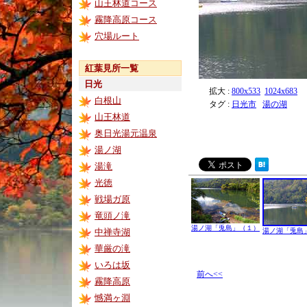
山王林道コース
霧降高原コース
穴場ルート
紅葉見所一覧
日光
拡大 :
800x533
1024x683
白根山
タグ :
日光市
湯の湖
山王林道
奥日光湯元温泉
湯ノ湖
湯滝
光徳
戦場ガ原
竜頭ノ滝
湯ノ湖「兎島」（１）
中禅寺湖
湯ノ湖「兎島
華厳の滝
いろは坂
前へ<<
霧降高原
憾満ヶ淵