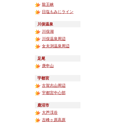
龍王峡
日塩もみじライン
川俣温泉
川俣湖
川俣温泉周辺
女夫渕温泉周辺
足尾
庚申山
宇都宮
古賀志山周辺
宇都宮中心部
鹿沼市
大芦渓谷
古峰ヶ原高原