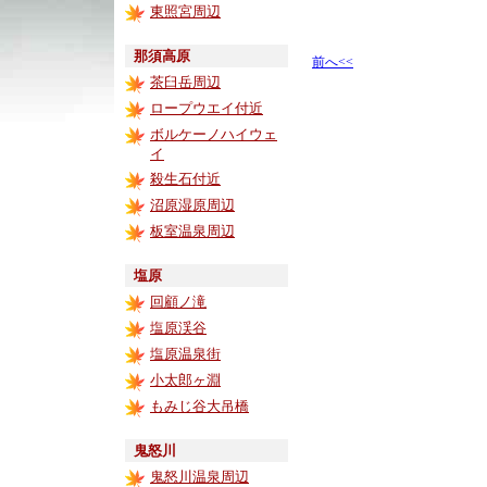
東照宮周辺
那須高原
前へ<<
茶臼岳周辺
ロープウエイ付近
ボルケーノハイウェ
イ
殺生石付近
沼原湿原周辺
板室温泉周辺
塩原
回顧ノ滝
塩原渓谷
塩原温泉街
小太郎ヶ淵
もみじ谷大吊橋
鬼怒川
鬼怒川温泉周辺