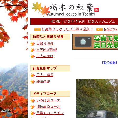
HOME
｜
紅葉見頃予測
｜
紅葉のメカニズム
行楽帰りにゆったり日帰り温泉！
伝統の味
特産品と日帰り温泉
日帰り温泉
日光ゆば料理
日光みやげ
[前の画像]
紅葉見所マップ
日光・塩原
那須高原
ドライブコース
いろは坂コース
那須高原コース
日塩もみじライン