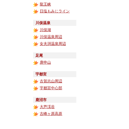
龍王峡
日塩もみじライン
川俣温泉
川俣湖
川俣温泉周辺
女夫渕温泉周辺
足尾
庚申山
宇都宮
古賀志山周辺
宇都宮中心部
鹿沼市
大芦渓谷
古峰ヶ原高原