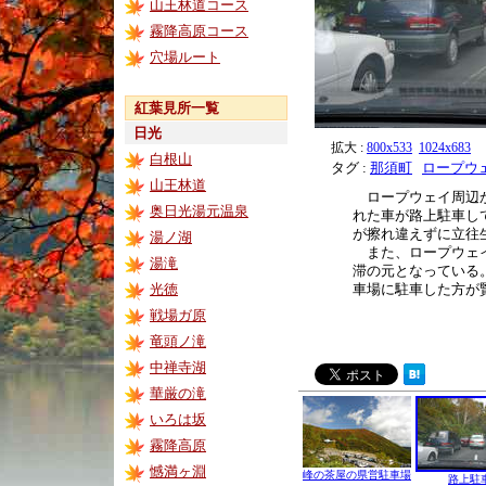
山王林道コース
霧降高原コース
穴場ルート
紅葉見所一覧
日光
拡大 :
800x533
1024x683
白根山
タグ :
那須町
ロープウ
山王林道
ロープウェイ周辺か
奥日光湯元温泉
れた車が路上駐車し
が擦れ違えずに立往
湯ノ湖
また、ロープウェイ
湯滝
滞の元となっている
光徳
車場に駐車した方が
戦場ガ原
竜頭ノ滝
中禅寺湖
華厳の滝
いろは坂
霧降高原
憾満ヶ淵
峰の茶屋の県営駐車場
路上駐