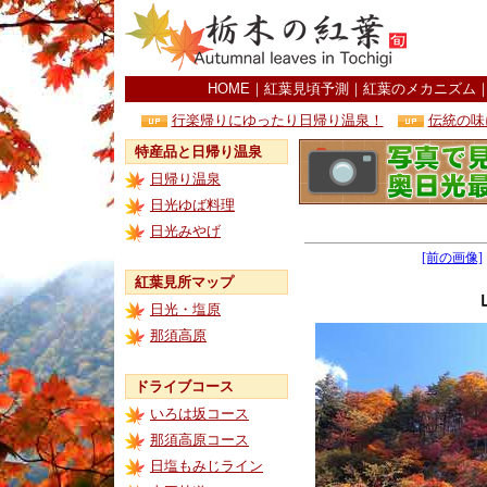
HOME
｜
紅葉見頃予測
｜
紅葉のメカニズム
行楽帰りにゆったり日帰り温泉！
伝統の味
特産品と日帰り温泉
日帰り温泉
日光ゆば料理
日光みやげ
[前の画像]
紅葉見所マップ
日光・塩原
那須高原
ドライブコース
いろは坂コース
那須高原コース
日塩もみじライン