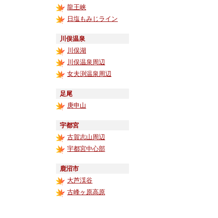
龍王峡
日塩もみじライン
川俣温泉
川俣湖
川俣温泉周辺
女夫渕温泉周辺
足尾
庚申山
宇都宮
古賀志山周辺
宇都宮中心部
鹿沼市
大芦渓谷
古峰ヶ原高原