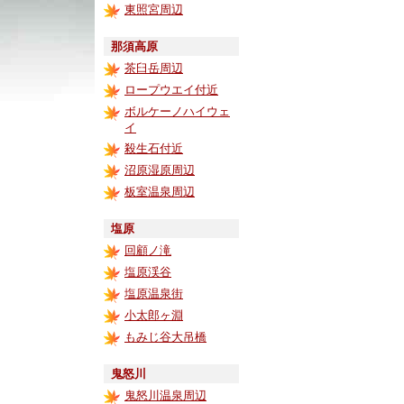
東照宮周辺
那須高原
茶臼岳周辺
ロープウエイ付近
ボルケーノハイウェ
イ
殺生石付近
沼原湿原周辺
板室温泉周辺
塩原
回顧ノ滝
塩原渓谷
塩原温泉街
小太郎ヶ淵
もみじ谷大吊橋
鬼怒川
鬼怒川温泉周辺