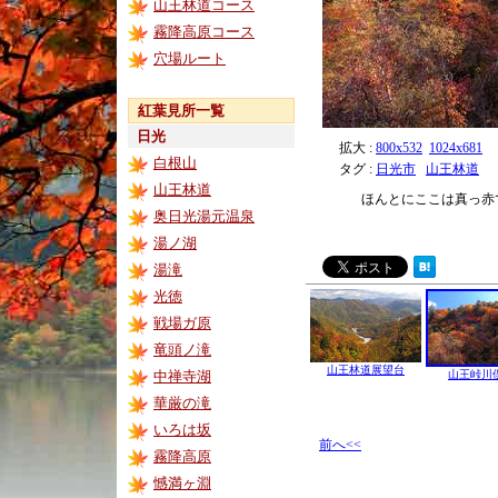
山王林道コース
霧降高原コース
穴場ルート
紅葉見所一覧
日光
拡大 :
800x532
1024x681
白根山
タグ :
日光市
山王林道
山王林道
ほんとにここは真っ赤
奥日光湯元温泉
湯ノ湖
湯滝
光徳
戦場ガ原
竜頭ノ滝
山王林道展望台
中禅寺湖
山王峠川
華厳の滝
いろは坂
前へ<<
霧降高原
憾満ヶ淵