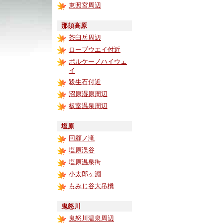
東照宮周辺
那須高原
茶臼岳周辺
ロープウエイ付近
ボルケーノハイウェ
イ
殺生石付近
沼原湿原周辺
板室温泉周辺
塩原
回顧ノ滝
塩原渓谷
塩原温泉街
小太郎ヶ淵
もみじ谷大吊橋
鬼怒川
鬼怒川温泉周辺