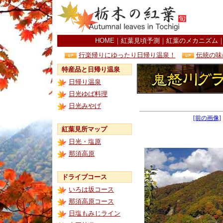
HOME
｜
紅葉見頃予測
｜
紅葉のメカニズム
行楽帰りにゆったり日帰り温泉！
伝統の味
特産品と日帰り温泉
日帰り温泉
日光ゆば料理
日光みやげ
[前の画像]
紅葉見所マップ
日光・塩原
那須高原
ドライブコース
いろは坂コース
那須高原コース
日塩もみじライン