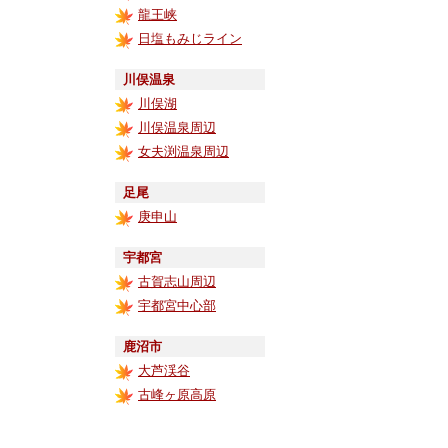
龍王峡
日塩もみじライン
川俣温泉
川俣湖
川俣温泉周辺
女夫渕温泉周辺
足尾
庚申山
宇都宮
古賀志山周辺
宇都宮中心部
鹿沼市
大芦渓谷
古峰ヶ原高原