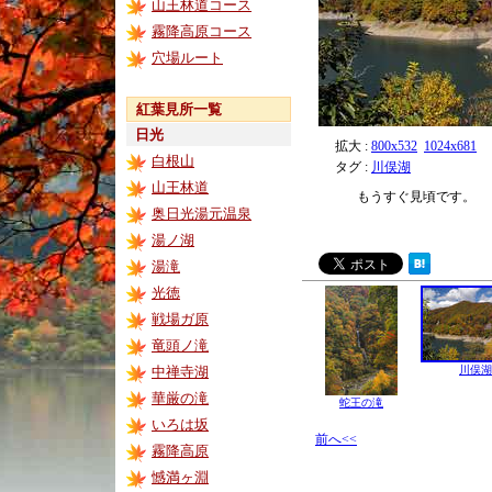
山王林道コース
霧降高原コース
穴場ルート
紅葉見所一覧
日光
拡大 :
800x532
1024x681
白根山
タグ :
川俣湖
山王林道
もうすぐ見頃です。
奥日光湯元温泉
湯ノ湖
湯滝
光徳
戦場ガ原
竜頭ノ滝
中禅寺湖
川俣湖
華厳の滝
蛇王の滝
いろは坂
前へ<<
霧降高原
憾満ヶ淵