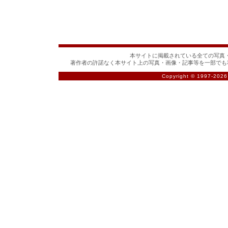
本サイトに掲載されている全ての写真・
著作者の許諾なく本サイト上の写真・画像・記事等を一部でも
Copyright © 1997-
2026