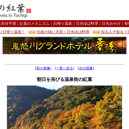
葉見頃予測
｜
紅葉のメカニズム
｜
日帰り温泉
｜
日光ゆば料理
｜
日光みやげ
｜
有
り日帰り温泉！
伝統の味に舌鼓！日光ゆば料理
知る人ぞ知る！
[前の画像]
[一覧へ戻る]
[次の画像]
朝日を浴びる温泉街の紅葉