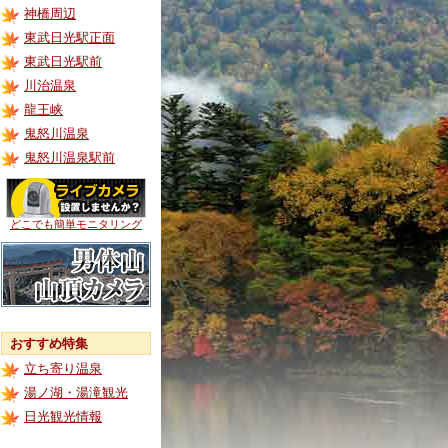
神橋周辺
東武日光駅正面
東武日光駅前
川治温泉
龍王峡
鬼怒川温泉
鬼怒川温泉駅前
どこでも簡単モニタリング
おすすめ特集
立ち寄り温泉
湯ノ湖・湯滝観光
日光観光情報