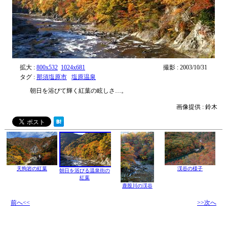
拡大 :
800x532
1024x681
撮影 : 2003/10/31
タグ :
那須塩原市
塩原温泉
朝日を浴びて輝く紅葉の眩しさ…。
画像提供 : 鈴木
天狗岩の紅葉
渓谷の様子
朝日を浴びる温泉街の
紅葉
鹿股川の渓谷
前へ<<
>>次へ