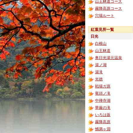
山王林道コース
霧降高原コース
穴場ルート
紅葉見所一覧
日光
白根山
山王林道
奥日光湯元温泉
湯ノ湖
湯滝
光徳
戦場ガ原
竜頭ノ滝
中禅寺湖
華厳の滝
いろは坂
霧降高原
憾満ヶ淵