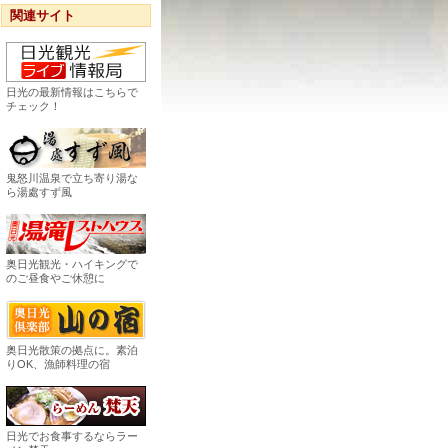
関連サイト
日光の最新情報はこちらで
チェック！
鬼怒川温泉で立ち寄り湯な
ら湯處すず風
奥日光観光・ハイキングで
のご昼食やご休憩に
奥日光散策の拠点に。素泊
りOK、漁師料理の宿
日光でお食事するならラー