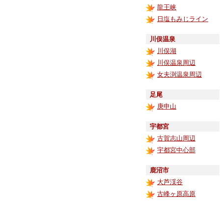
龍王峡
日塩もみじライン
川俣温泉
川俣湖
川俣温泉周辺
女夫渕温泉周辺
足尾
庚申山
宇都宮
古賀志山周辺
宇都宮中心部
鹿沼市
大芦渓谷
古峰ヶ原高原