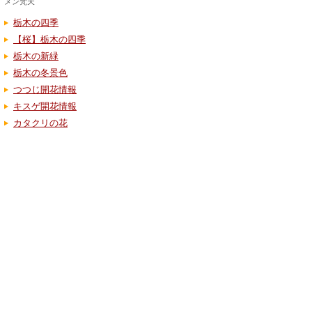
メン梵天
栃木の四季
【桜】栃木の四季
栃木の新緑
栃木の冬景色
つつじ開花情報
キスゲ開花情報
カタクリの花