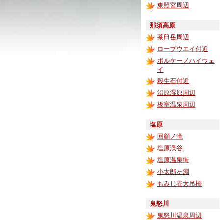
東照宮周辺
那須高原
茶臼岳周辺
ロープウエイ付近
ボルケーノハイウェ
イ
殺生石付近
沼原湿原周辺
板室温泉周辺
塩原
回顧ノ滝
塩原渓谷
塩原温泉街
小太郎ヶ淵
もみじ谷大吊橋
鬼怒川
鬼怒川温泉周辺