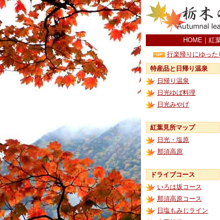
HOME
｜
紅
行楽帰りにゆった
特産品と日帰り温泉
日帰り温泉
日光ゆば料理
日光みやげ
紅葉見所マップ
日光・塩原
那須高原
ドライブコース
いろは坂コース
那須高原コース
日塩もみじライン