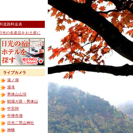
料道路料金表
日光の名産品をお土産に
ライブカメラ
湯ノ湖
湯滝
男体山山頂
戦場ガ原・男体山
中宮祠
中禅寺湖
日光二荒山神社
神橋