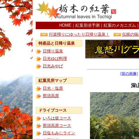
HOME
｜
紅葉見頃予測
｜
紅葉のメカニズム
行楽帰りにゆったり日帰り温泉！
伝統の味
特産品と日帰り温泉
日帰り温泉
日光ゆば料理
日光みやげ
[前の画像]
紅葉見所マップ
深
日光・塩原
那須高原
ドライブコース
いろは坂コース
那須高原コース
日塩もみじライン