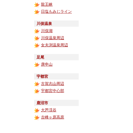
龍王峡
日塩もみじライン
川俣温泉
川俣湖
川俣温泉周辺
女夫渕温泉周辺
足尾
庚申山
宇都宮
古賀志山周辺
宇都宮中心部
鹿沼市
大芦渓谷
古峰ヶ原高原