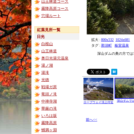
山王林道コース
霧降高原コース
穴場ルート
紅葉見所一覧
日光
拡大 :
800x532
1024x681
白根山
タグ :
那須町
板室温泉
山王林道
深山ダムの奥の方では
奥日光湯元温泉
湯ノ湖
湯滝
光徳
戦場ガ原
竜頭ノ滝
中禅寺湖
深山ダムでは
ロープウェイ頂上付近
華厳の滝
いろは坂
前へ<<
霧降高原
憾満ヶ淵