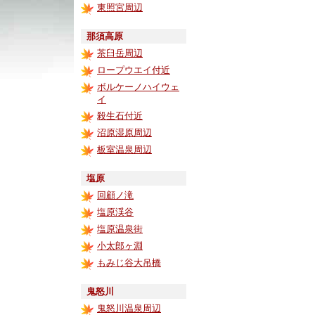
東照宮周辺
那須高原
茶臼岳周辺
ロープウエイ付近
ボルケーノハイウェ
イ
殺生石付近
沼原湿原周辺
板室温泉周辺
塩原
回顧ノ滝
塩原渓谷
塩原温泉街
小太郎ヶ淵
もみじ谷大吊橋
鬼怒川
鬼怒川温泉周辺