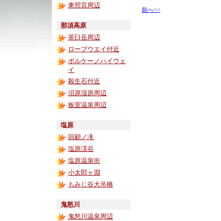
東照宮周辺
前へ<<
那須高原
茶臼岳周辺
ロープウエイ付近
ボルケーノハイウェ
イ
殺生石付近
沼原湿原周辺
板室温泉周辺
塩原
回顧ノ滝
塩原渓谷
塩原温泉街
小太郎ヶ淵
もみじ谷大吊橋
鬼怒川
鬼怒川温泉周辺