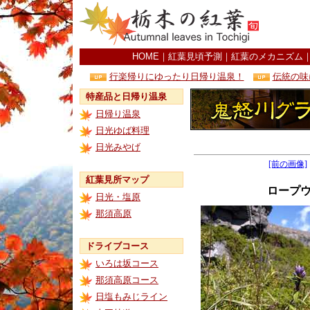
HOME
｜
紅葉見頃予測
｜
紅葉のメカニズム
行楽帰りにゆったり日帰り温泉！
伝統の味
特産品と日帰り温泉
日帰り温泉
日光ゆば料理
日光みやげ
[前の画像]
紅葉見所マップ
ロープ
日光・塩原
那須高原
ドライブコース
いろは坂コース
那須高原コース
日塩もみじライン