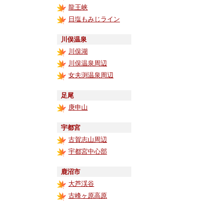
龍王峡
日塩もみじライン
川俣温泉
川俣湖
川俣温泉周辺
女夫渕温泉周辺
足尾
庚申山
宇都宮
古賀志山周辺
宇都宮中心部
鹿沼市
大芦渓谷
古峰ヶ原高原