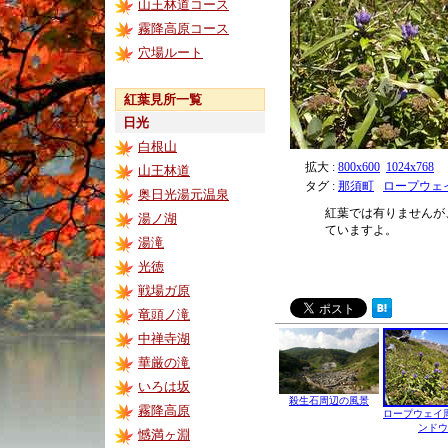
山王林道コース
霧降高原コース
穴場ルート
紅葉見所一覧
日光
白根山
拡大 :
800x600
1024x768
山王林道
タグ :
那須町
ロープウェ
奥日光湯元温泉
紅葉では有りませんが
湯ノ湖
ていますよ。
湯滝
光徳
戦場ガ原
竜頭ノ滝
中禅寺湖
華厳の滝
いろは坂
殺生石周辺の風景
霧降高原
ロープウェイ
ンドウ
憾満ヶ淵