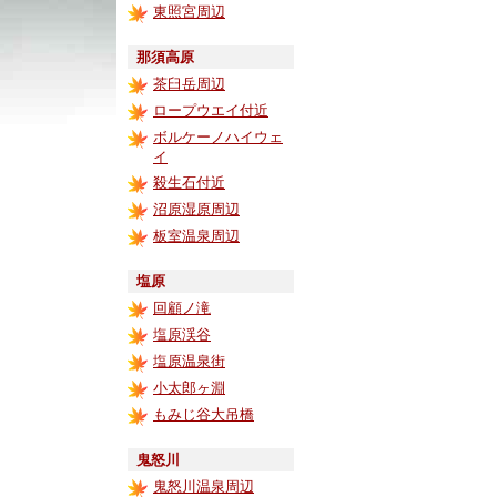
東照宮周辺
那須高原
茶臼岳周辺
ロープウエイ付近
ボルケーノハイウェ
イ
殺生石付近
沼原湿原周辺
板室温泉周辺
塩原
回顧ノ滝
塩原渓谷
塩原温泉街
小太郎ヶ淵
もみじ谷大吊橋
鬼怒川
鬼怒川温泉周辺