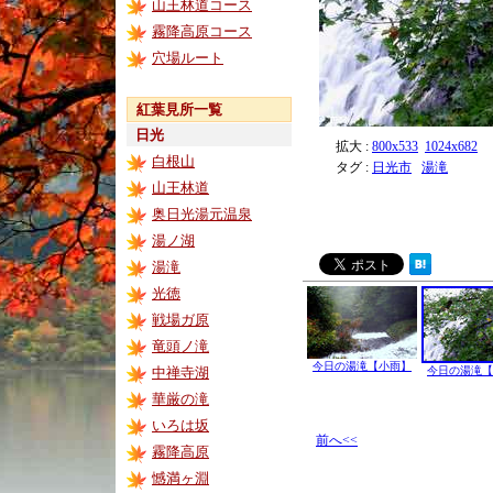
山王林道コース
霧降高原コース
穴場ルート
紅葉見所一覧
日光
拡大 :
800x533
1024x682
白根山
タグ :
日光市
湯滝
山王林道
奥日光湯元温泉
湯ノ湖
湯滝
光徳
戦場ガ原
竜頭ノ滝
今日の湯滝【小雨】
中禅寺湖
今日の湯滝【
華厳の滝
いろは坂
前へ<<
霧降高原
憾満ヶ淵