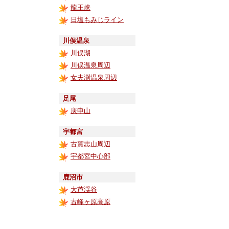
龍王峡
日塩もみじライン
川俣温泉
川俣湖
川俣温泉周辺
女夫渕温泉周辺
足尾
庚申山
宇都宮
古賀志山周辺
宇都宮中心部
鹿沼市
大芦渓谷
古峰ヶ原高原