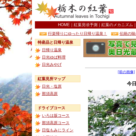
HOME
｜
紅葉見頃予測
｜
紅葉のメカニズム
行楽帰りにゆったり日帰り温泉！
伝統の味
特産品と日帰り温泉
日帰り温泉
日光ゆば料理
日光みやげ
[前の画像]
紅葉見所マップ
今
日光・塩原
那須高原
ドライブコース
いろは坂コース
那須高原コース
日塩もみじライン