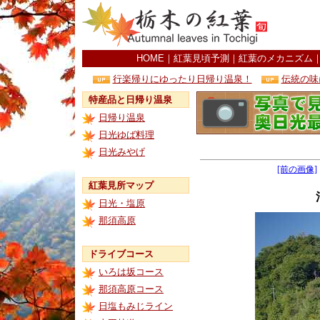
HOME
｜
紅葉見頃予測
｜
紅葉のメカニズム
行楽帰りにゆったり日帰り温泉！
伝統の味
特産品と日帰り温泉
日帰り温泉
日光ゆば料理
日光みやげ
[前の画像]
紅葉見所マップ
日光・塩原
那須高原
ドライブコース
いろは坂コース
那須高原コース
日塩もみじライン