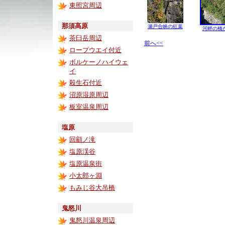
東照宮周辺
那須高原
瀬戸合峡の紅葉
河畔の橋
茶臼岳周辺
前へ<<
ロープウエイ付近
ボルケーノハイウェ
イ
殺生石付近
沼原湿原周辺
板室温泉周辺
塩原
回顧ノ滝
塩原渓谷
塩原温泉街
小太郎ヶ淵
もみじ谷大吊橋
鬼怒川
鬼怒川温泉周辺