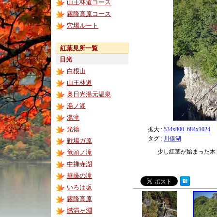
山王林道コース
霧降高原コース
穴場ルート
紅葉見所一覧
日光
白根山
山王林道
奥日光湯元温泉
湯ノ湖
湯滝
光徳
拡大 :
534x800
684x1024
タグ :
川俣湖
戦場ガ原
少し紅葉が始まった木
竜頭ノ滝
中禅寺湖
華厳の滝
いろは坂
霧降高原
憾満ヶ淵