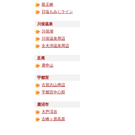
龍王峡
日塩もみじライン
川俣温泉
川俣湖
川俣温泉周辺
女夫渕温泉周辺
足尾
庚申山
宇都宮
古賀志山周辺
宇都宮中心部
鹿沼市
大芦渓谷
古峰ヶ原高原