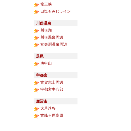
龍王峡
日塩もみじライン
川俣温泉
川俣湖
川俣温泉周辺
女夫渕温泉周辺
足尾
庚申山
宇都宮
古賀志山周辺
宇都宮中心部
鹿沼市
大芦渓谷
古峰ヶ原高原