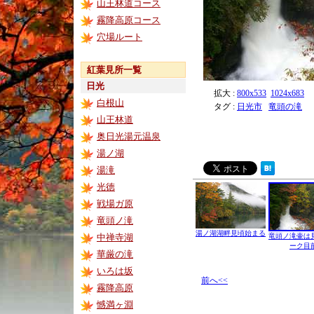
山王林道コース
霧降高原コース
穴場ルート
紅葉見所一覧
日光
拡大 :
800x533
1024x683
白根山
タグ :
日光市
竜頭の滝
山王林道
奥日光湯元温泉
湯ノ湖
湯滝
光徳
戦場ガ原
竜頭ノ滝
湯ノ湖湖畔見頃始まる
中禅寺湖
竜頭ノ滝壷は
ーク目
華厳の滝
いろは坂
前へ<<
霧降高原
憾満ヶ淵