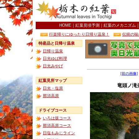
HOME
｜
紅葉見頃予測
｜
紅葉のメカニズム
行楽帰りにゆったり日帰り温泉！
伝統の味
特産品と日帰り温泉
日帰り温泉
日光ゆば料理
日光みやげ
[前の画像]
紅葉見所マップ
竜頭ノ滝
日光・塩原
那須高原
ドライブコース
いろは坂コース
那須高原コース
日塩もみじライン