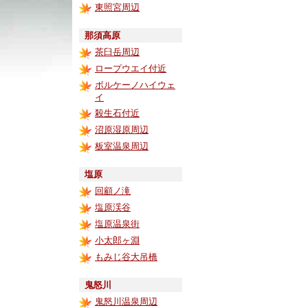
東照宮周辺
那須高原
茶臼岳周辺
ロープウエイ付近
ボルケーノハイウェ
イ
殺生石付近
沼原湿原周辺
板室温泉周辺
塩原
回顧ノ滝
塩原渓谷
塩原温泉街
小太郎ヶ淵
もみじ谷大吊橋
鬼怒川
鬼怒川温泉周辺