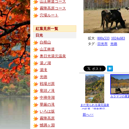
山王林道コース
霧降高原コース
穴場ルート
紅葉見所一覧
日光
拡大 :
800x533
1024x683
白根山
タグ :
日光市
光徳
山王林道
奥日光湯元温泉
湯ノ湖
湯滝
光徳
戦場ガ原
竜頭ノ滝
カラマツの黄
中禅寺湖
華厳の滝
まだ見られる湯元温泉
の紅葉「源泉周辺」
いろは坂
前へ<<
霧降高原
憾満ヶ淵