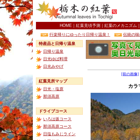
HOME
｜
紅葉見頃予測
｜
紅葉のメカニズム
行楽帰りにゆったり日帰り温泉！
伝統の味
特産品と日帰り温泉
日帰り温泉
日光ゆば料理
日光みやげ
[前の画像]
紅葉見所マップ
カラ
日光・塩原
那須高原
ドライブコース
いろは坂コース
那須高原コース
日塩もみじライン