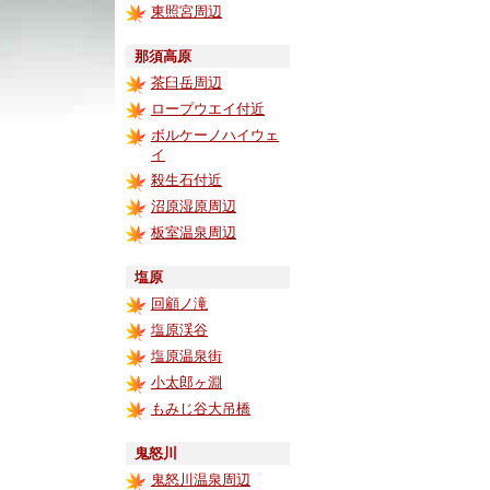
東照宮周辺
那須高原
茶臼岳周辺
ロープウエイ付近
ボルケーノハイウェ
イ
殺生石付近
沼原湿原周辺
板室温泉周辺
塩原
回顧ノ滝
塩原渓谷
塩原温泉街
小太郎ヶ淵
もみじ谷大吊橋
鬼怒川
鬼怒川温泉周辺