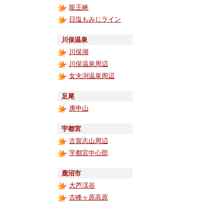
龍王峡
日塩もみじライン
川俣温泉
川俣湖
川俣温泉周辺
女夫渕温泉周辺
足尾
庚申山
宇都宮
古賀志山周辺
宇都宮中心部
鹿沼市
大芦渓谷
古峰ヶ原高原