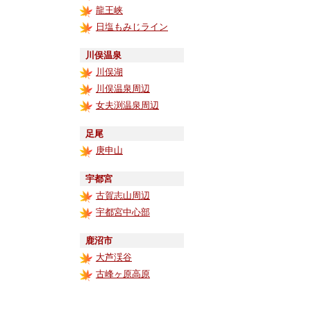
龍王峡
日塩もみじライン
川俣温泉
川俣湖
川俣温泉周辺
女夫渕温泉周辺
足尾
庚申山
宇都宮
古賀志山周辺
宇都宮中心部
鹿沼市
大芦渓谷
古峰ヶ原高原