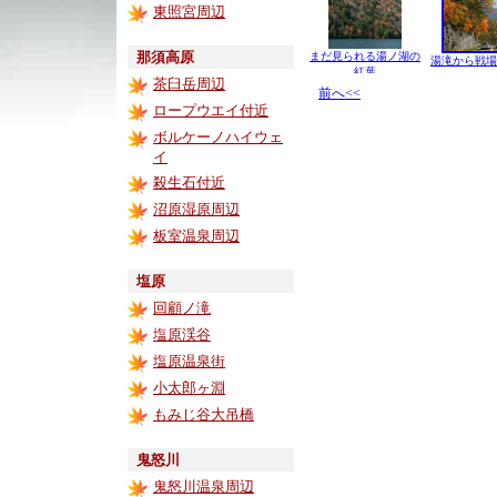
東照宮周辺
那須高原
まだ見られる湯ノ湖の
湯滝から戦場
紅葉
茶臼岳周辺
前へ<<
ロープウエイ付近
ボルケーノハイウェ
イ
殺生石付近
沼原湿原周辺
板室温泉周辺
塩原
回顧ノ滝
塩原渓谷
塩原温泉街
小太郎ヶ淵
もみじ谷大吊橋
鬼怒川
鬼怒川温泉周辺