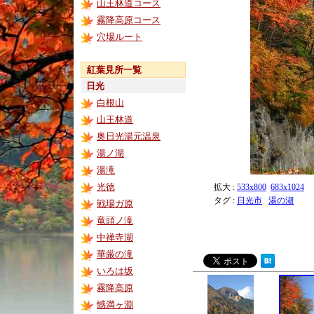
山王林道コース
霧降高原コース
穴場ルート
紅葉見所一覧
日光
白根山
山王林道
奥日光湯元温泉
湯ノ湖
湯滝
光徳
拡大 :
533x800
683x1024
タグ :
日光市
湯の湖
戦場ガ原
竜頭ノ滝
中禅寺湖
華厳の滝
いろは坂
霧降高原
憾満ヶ淵