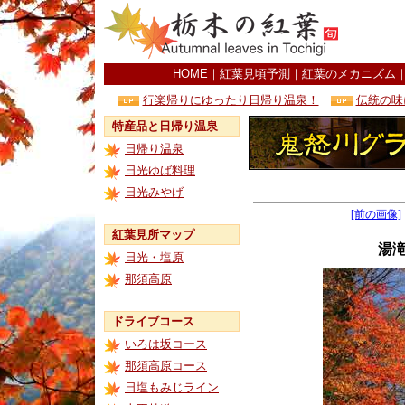
HOME
｜
紅葉見頃予測
｜
紅葉のメカニズム
行楽帰りにゆったり日帰り温泉！
伝統の味
特産品と日帰り温泉
日帰り温泉
日光ゆば料理
日光みやげ
[前の画像]
紅葉見所マップ
湯
日光・塩原
那須高原
ドライブコース
いろは坂コース
那須高原コース
日塩もみじライン