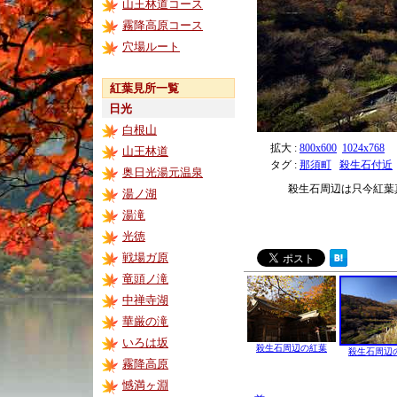
山王林道コース
霧降高原コース
穴場ルート
紅葉見所一覧
日光
白根山
拡大 :
800x600
1024x768
山王林道
タグ :
那須町
殺生石付近
奥日光湯元温泉
殺生石周辺は只今紅葉
湯ノ湖
湯滝
光徳
戦場ガ原
竜頭ノ滝
中禅寺湖
華厳の滝
いろは坂
殺生石周辺の紅葉
殺生石周辺
霧降高原
憾満ヶ淵