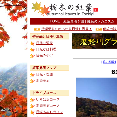
HOME
｜
紅葉見頃予測
｜
紅葉のメカニズム
行楽帰りにゆったり日帰り温泉！
伝統の味
特産品と日帰り温泉
日帰り温泉
日光ゆば料理
日光みやげ
[前の画像]
紅葉見所マップ
殺
日光・塩原
那須高原
ドライブコース
いろは坂コース
那須高原コース
日塩もみじライン