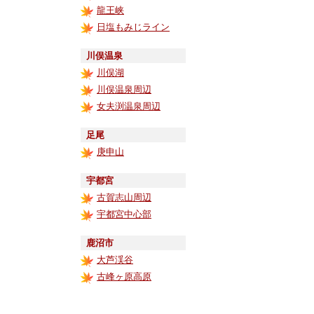
龍王峡
日塩もみじライン
川俣温泉
川俣湖
川俣温泉周辺
女夫渕温泉周辺
足尾
庚申山
宇都宮
古賀志山周辺
宇都宮中心部
鹿沼市
大芦渓谷
古峰ヶ原高原