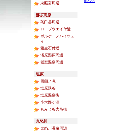
前へ<<
東照宮周辺
那須高原
茶臼岳周辺
ロープウエイ付近
ボルケーノハイウェ
イ
殺生石付近
沼原湿原周辺
板室温泉周辺
塩原
回顧ノ滝
塩原渓谷
塩原温泉街
小太郎ヶ淵
もみじ谷大吊橋
鬼怒川
鬼怒川温泉周辺