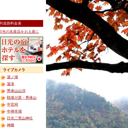
料道路料金表
日光の名産品をお土産に
ライブカメラ
湯ノ湖
湯滝
男体山山頂
戦場ガ原・男体山
中宮祠
中禅寺湖
日光二荒山神社
神橋