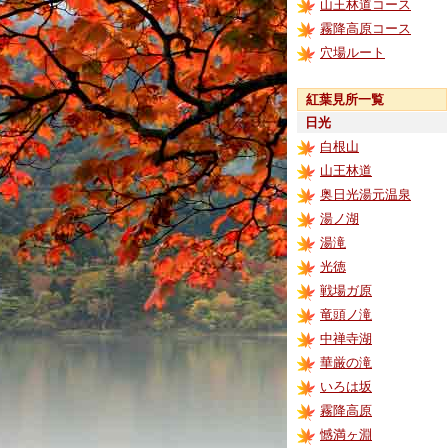
山王林道コース
霧降高原コース
穴場ルート
紅葉見所一覧
日光
白根山
山王林道
奥日光湯元温泉
湯ノ湖
湯滝
光徳
戦場ガ原
竜頭ノ滝
中禅寺湖
華厳の滝
いろは坂
霧降高原
憾満ヶ淵