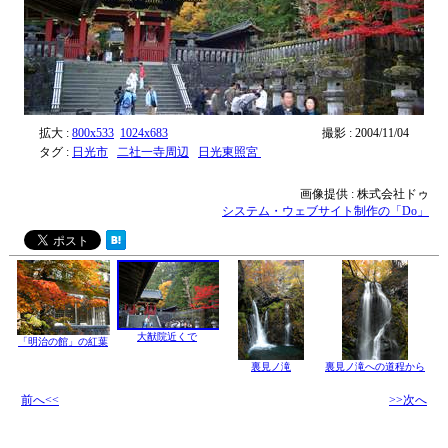
拡大 :
800x533
1024x683
撮影 : 2004/11/04
タグ :
日光市
二社一寺周辺
日光東照宮
画像提供 : 株式会社ドゥ
システム・ウェブサイト制作の「Do」
大猷院近くで
「明治の館」の紅葉
裏見ノ滝
裏見ノ滝への道程から
前へ<<
>>次へ