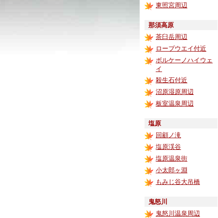
東照宮周辺
那須高原
茶臼岳周辺
ロープウエイ付近
ボルケーノハイウェ
イ
殺生石付近
沼原湿原周辺
板室温泉周辺
塩原
回顧ノ滝
塩原渓谷
塩原温泉街
小太郎ヶ淵
もみじ谷大吊橋
鬼怒川
鬼怒川温泉周辺