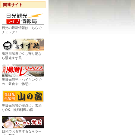
関連サイト
日光の最新情報はこちらで
チェック！
鬼怒川温泉で立ち寄り湯な
ら湯處すず風
奥日光観光・ハイキングで
のご昼食やご休憩に
奥日光散策の拠点に。素泊
りOK、漁師料理の宿
日光でお食事するならラー