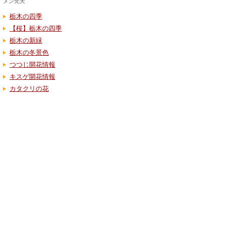
メン梵天
栃木の四季
【桜】栃木の四季
栃木の新緑
栃木の冬景色
つつじ開花情報
キスゲ開花情報
カタクリの花