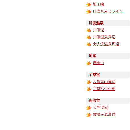
龍王峡
日塩もみじライン
川俣温泉
川俣湖
川俣温泉周辺
女夫渕温泉周辺
足尾
庚申山
宇都宮
古賀志山周辺
宇都宮中心部
鹿沼市
大芦渓谷
古峰ヶ原高原