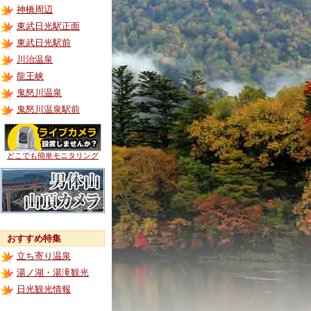
神橋周辺
東武日光駅正面
東武日光駅前
川治温泉
龍王峡
鬼怒川温泉
鬼怒川温泉駅前
どこでも簡単モニタリング
おすすめ特集
立ち寄り温泉
湯ノ湖・湯滝観光
日光観光情報