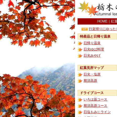
HOME
｜
紅
行楽帰りにゆった
特産品と日帰り温泉
日帰り温泉
日光ゆば料理
日光みやげ
紅葉見所マップ
日光・塩原
那須高原
ドライブコース
いろは坂コース
那須高原コース
日塩もみじライン