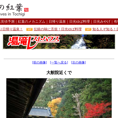
葉見頃予測
｜
紅葉のメカニズム
｜
日帰り温泉
｜
日光ゆば料理
｜
日光みやげ
｜
有
り日帰り温泉！
伝統の味に舌鼓！日光ゆば料理
知る人ぞ知る！
[前の画像]
[一覧へ戻る]
[次の画像]
大猷院近くで