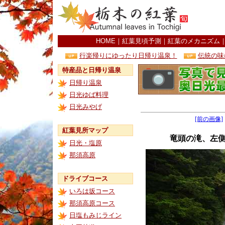
HOME
｜
紅葉見頃予測
｜
紅葉のメカニズム
行楽帰りにゆったり日帰り温泉！
伝統の味
特産品と日帰り温泉
日帰り温泉
日光ゆば料理
日光みやげ
[前の画像]
紅葉見所マップ
竜頭の滝、左
日光・塩原
那須高原
ドライブコース
いろは坂コース
那須高原コース
日塩もみじライン