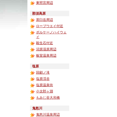
東照宮周辺
那須高原
茶臼岳周辺
ロープウエイ付近
ボルケーノハイウェ
イ
殺生石付近
沼原湿原周辺
板室温泉周辺
塩原
回顧ノ滝
塩原渓谷
塩原温泉街
小太郎ヶ淵
もみじ谷大吊橋
鬼怒川
鬼怒川温泉周辺