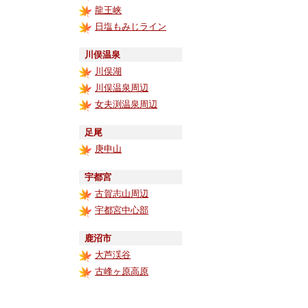
龍王峡
日塩もみじライン
川俣温泉
川俣湖
川俣温泉周辺
女夫渕温泉周辺
足尾
庚申山
宇都宮
古賀志山周辺
宇都宮中心部
鹿沼市
大芦渓谷
古峰ヶ原高原