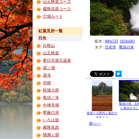
山王林道コース
霧降高原コース
穴場ルート
紅葉見所一覧
日光
拡大 :
800x533
1024x683
白根山
タグ :
日光市
竜頭の滝
山王林道
奥日光湯元温泉
湯ノ湖
湯滝
光徳
戦場ガ原
竜頭ノ滝
竜頭の滝、左
中禅寺湖
い部分が少し
華厳の滝
見頃！小田代ヶ原のク
サモミジ
いろは坂
前へ<<
霧降高原
憾満ヶ淵