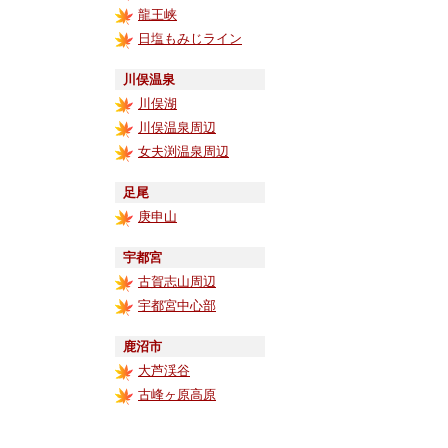
龍王峡
日塩もみじライン
川俣温泉
川俣湖
川俣温泉周辺
女夫渕温泉周辺
足尾
庚申山
宇都宮
古賀志山周辺
宇都宮中心部
鹿沼市
大芦渓谷
古峰ヶ原高原