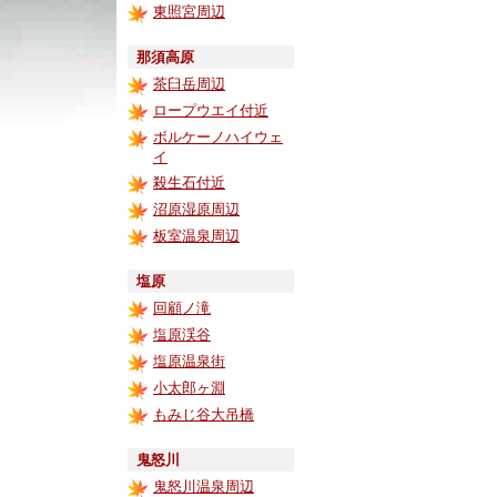
東照宮周辺
那須高原
茶臼岳周辺
ロープウエイ付近
ボルケーノハイウェ
イ
殺生石付近
沼原湿原周辺
板室温泉周辺
塩原
回顧ノ滝
塩原渓谷
塩原温泉街
小太郎ヶ淵
もみじ谷大吊橋
鬼怒川
鬼怒川温泉周辺