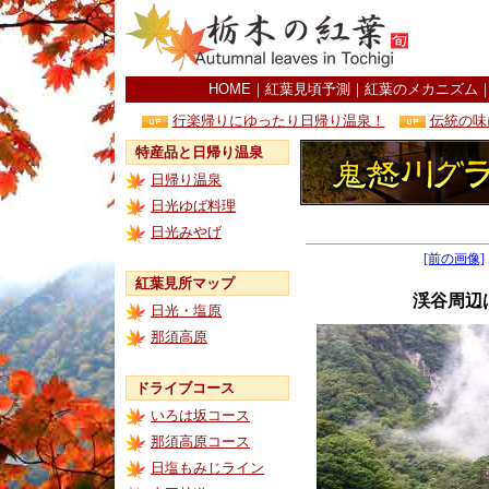
HOME
｜
紅葉見頃予測
｜
紅葉のメカニズム
行楽帰りにゆったり日帰り温泉！
伝統の味
特産品と日帰り温泉
日帰り温泉
日光ゆば料理
日光みやげ
[前の画像]
紅葉見所マップ
渓谷周辺
日光・塩原
那須高原
ドライブコース
いろは坂コース
那須高原コース
日塩もみじライン