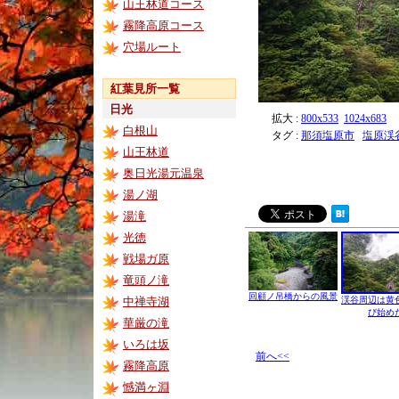
山王林道コース
霧降高原コース
穴場ルート
紅葉見所一覧
日光
拡大 :
800x533
1024x683
白根山
タグ :
那須塩原市
塩原渓
山王林道
奥日光湯元温泉
湯ノ湖
湯滝
光徳
戦場ガ原
竜頭ノ滝
回顧ノ吊橋からの風景
中禅寺湖
渓谷周辺は黄
び始め
華厳の滝
いろは坂
前へ<<
霧降高原
憾満ヶ淵