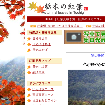
HOME
｜
紅葉見頃予測
｜
紅葉のメカニズム
行楽帰りにゆったり日帰り温泉！
伝統の味
特産品と日帰り温泉
日帰り温泉
日光ゆば料理
日光みやげ
[前の画像]
紅葉見所マップ
色が鮮やか
日光・塩原
那須高原
ドライブコース
いろは坂コース
那須高原コース
日塩もみじライン