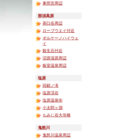
東照宮周辺
那須高原
茶臼岳周辺
ロープウエイ付近
ボルケーノハイウェ
イ
殺生石付近
沼原湿原周辺
板室温泉周辺
塩原
回顧ノ滝
塩原渓谷
塩原温泉街
小太郎ヶ淵
もみじ谷大吊橋
鬼怒川
鬼怒川温泉周辺