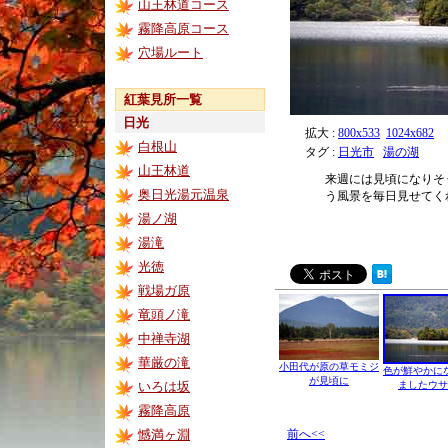
山王林道コース
霧降高原コース
穴場ルート
紅葉見所一覧
日光
拡大 :
800x533
1024x682
白根山
タグ :
日光市
湯の湖
山王林道
来週には見頃になりそ
奥日光湯元温泉
う風景を毎日見せてく
湯ノ湖
湯滝
光徳
戦場ガ原
竜頭ノ滝
中禅寺湖
華厳の滝
小田代が原の草モミジ
色が鮮やかに
が見頃に
いろは坂
ましたウサ
霧降高原
憾満ヶ淵
前へ<<