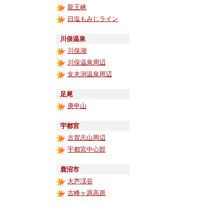
龍王峡
日塩もみじライン
川俣温泉
川俣湖
川俣温泉周辺
女夫渕温泉周辺
足尾
庚申山
宇都宮
古賀志山周辺
宇都宮中心部
鹿沼市
大芦渓谷
古峰ヶ原高原