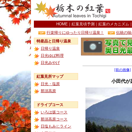
HOME
｜
紅葉見頃予測
｜
紅葉のメカニズム
行楽帰りにゆったり日帰り温泉！
伝統の味
特産品と日帰り温泉
日帰り温泉
日光ゆば料理
日光みやげ
[前の画像]
紅葉見所マップ
小田代が
日光・塩原
那須高原
ドライブコース
いろは坂コース
那須高原コース
日塩もみじライン