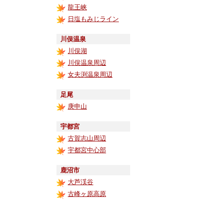
龍王峡
日塩もみじライン
川俣温泉
川俣湖
川俣温泉周辺
女夫渕温泉周辺
足尾
庚申山
宇都宮
古賀志山周辺
宇都宮中心部
鹿沼市
大芦渓谷
古峰ヶ原高原