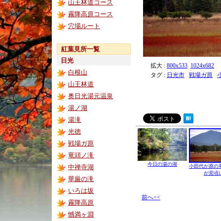
山王林道コース
霧降高原コース
穴場ルート
紅葉見所一覧
日光
拡大 :
800x533
1024x682
白根山
タグ :
日光市
戦場ガ原
山王林道
奥日光湯元温泉
湯ノ湖
湯滝
光徳
戦場ガ原
竜頭ノ滝
今日の湯の湖
中禅寺湖
小田代が原の
が見頃
華厳の滝
いろは坂
前へ<<
霧降高原
憾満ヶ淵