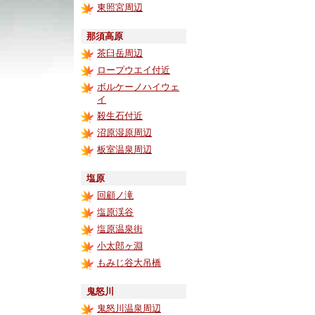
東照宮周辺
那須高原
茶臼岳周辺
ロープウエイ付近
ボルケーノハイウェ
イ
殺生石付近
沼原湿原周辺
板室温泉周辺
塩原
回顧ノ滝
塩原渓谷
塩原温泉街
小太郎ヶ淵
もみじ谷大吊橋
鬼怒川
鬼怒川温泉周辺