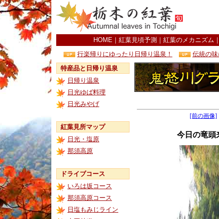
HOME
｜
紅葉見頃予測
｜
紅葉のメカニズム
行楽帰りにゆったり日帰り温泉！
伝統の味
特産品と日帰り温泉
日帰り温泉
日光ゆば料理
日光みやげ
[前の画像]
紅葉見所マップ
今日の竜頭
日光・塩原
那須高原
ドライブコース
いろは坂コース
那須高原コース
日塩もみじライン