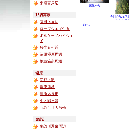
東照宮周辺
茶屋から
那須高原
今日の竜頭来
頃になり
茶臼岳周辺
前へ<<
ロープウエイ付近
ボルケーノハイウェ
イ
殺生石付近
沼原湿原周辺
板室温泉周辺
塩原
回顧ノ滝
塩原渓谷
塩原温泉街
小太郎ヶ淵
もみじ谷大吊橋
鬼怒川
鬼怒川温泉周辺