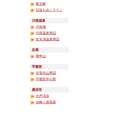
龍王峡
日塩もみじライン
川俣温泉
川俣湖
川俣温泉周辺
女夫渕温泉周辺
足尾
庚申山
宇都宮
古賀志山周辺
宇都宮中心部
鹿沼市
大芦渓谷
古峰ヶ原高原