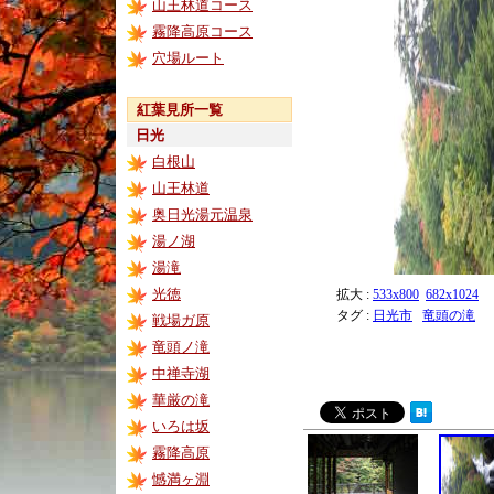
山王林道コース
霧降高原コース
穴場ルート
紅葉見所一覧
日光
白根山
山王林道
奥日光湯元温泉
湯ノ湖
湯滝
光徳
拡大 :
533x800
682x1024
タグ :
日光市
竜頭の滝
戦場ガ原
竜頭ノ滝
中禅寺湖
華厳の滝
いろは坂
霧降高原
憾満ヶ淵