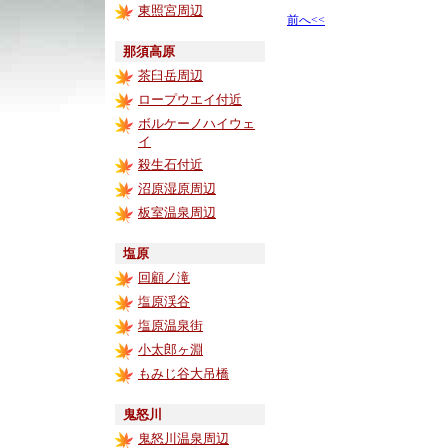
東照宮周辺
前へ<<
那須高原
茶臼岳周辺
ロープウエイ付近
ボルケーノハイウェ
イ
殺生石付近
沼原湿原周辺
板室温泉周辺
塩原
回顧ノ滝
塩原渓谷
塩原温泉街
小太郎ヶ淵
もみじ谷大吊橋
鬼怒川
鬼怒川温泉周辺