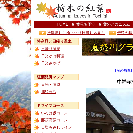
HOME
｜
紅葉見頃予測
｜
紅葉のメカニズム
行楽帰りにゆったり日帰り温泉！
伝統の味
特産品と日帰り温泉
日帰り温泉
日光ゆば料理
日光みやげ
[前の画像]
紅葉見所マップ
中禅寺
日光・塩原
那須高原
ドライブコース
いろは坂コース
那須高原コース
日塩もみじライン