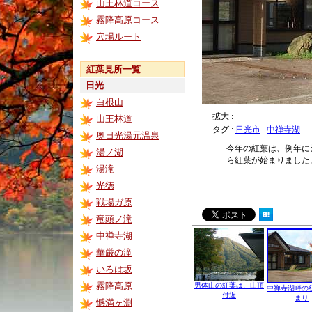
山王林道コース
霧降高原コース
穴場ルート
紅葉見所一覧
日光
白根山
拡大 :
山王林道
タグ :
日光市
中禅寺湖
奥日光湯元温泉
今年の紅葉は、例年に
湯ノ湖
ら紅葉が始まりました
湯滝
光徳
戦場ガ原
竜頭ノ滝
中禅寺湖
華厳の滝
いろは坂
霧降高原
男体山の紅葉は、山頂
中禅寺湖畔の
付近
まり
憾満ヶ淵