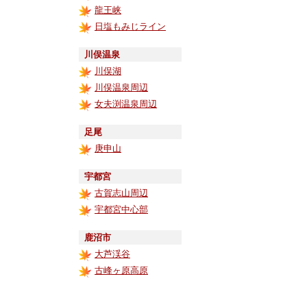
龍王峡
日塩もみじライン
川俣温泉
川俣湖
川俣温泉周辺
女夫渕温泉周辺
足尾
庚申山
宇都宮
古賀志山周辺
宇都宮中心部
鹿沼市
大芦渓谷
古峰ヶ原高原