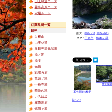
山王林道コース
霧降高原コース
穴場ルート
紅葉見所一覧
日光
拡大 :
800x533
1024x683
白根山
タグ :
日光市
憾満ヶ淵
山王林道
奥日光湯元温泉
湯ノ湖
湯滝
光徳
戦場ガ原
竜頭ノ滝
中禅寺湖
霊庇閣周
華厳の滝
五十里湖の様子
いろは坂
前へ<<
霧降高原
憾満ヶ淵