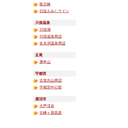
龍王峡
日塩もみじライン
川俣温泉
川俣湖
川俣温泉周辺
女夫渕温泉周辺
足尾
庚申山
宇都宮
古賀志山周辺
宇都宮中心部
鹿沼市
大芦渓谷
古峰ヶ原高原