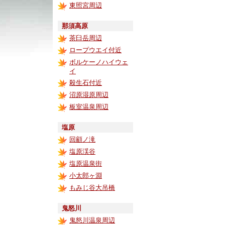
東照宮周辺
那須高原
茶臼岳周辺
ロープウエイ付近
ボルケーノハイウェ
イ
殺生石付近
沼原湿原周辺
板室温泉周辺
塩原
回顧ノ滝
塩原渓谷
塩原温泉街
小太郎ヶ淵
もみじ谷大吊橋
鬼怒川
鬼怒川温泉周辺