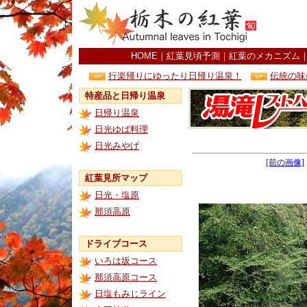
HOME
｜
紅葉見頃予測
｜
紅葉のメカニズム
行楽帰りにゆったり日帰り温泉！
伝統の味
特産品と日帰り温泉
日帰り温泉
日光ゆば料理
日光みやげ
[前の画像]
紅葉見所マップ
日光・塩原
那須高原
ドライブコース
いろは坂コース
那須高原コース
日塩もみじライン