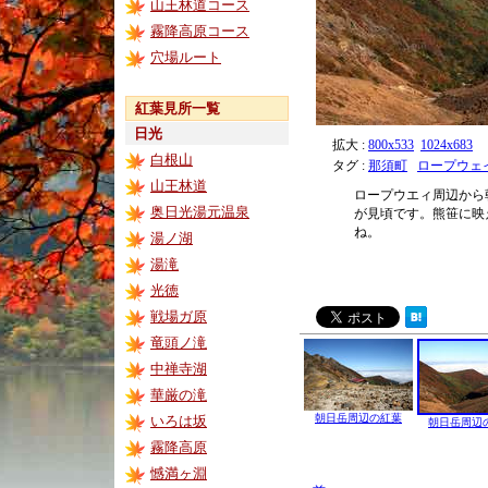
山王林道コース
霧降高原コース
穴場ルート
紅葉見所一覧
日光
拡大 :
800x533
1024x683
白根山
タグ :
那須町
ロープウェ
山王林道
ロープウエィ周辺から
奥日光湯元温泉
が見頃です。熊笹に映
ね。
湯ノ湖
湯滝
光徳
戦場ガ原
竜頭ノ滝
中禅寺湖
華厳の滝
朝日岳周辺の紅葉
いろは坂
朝日岳周辺
霧降高原
憾満ヶ淵