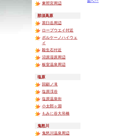
前へ<<
東照宮周辺
那須高原
茶臼岳周辺
ロープウエイ付近
ボルケーノハイウェ
イ
殺生石付近
沼原湿原周辺
板室温泉周辺
塩原
回顧ノ滝
塩原渓谷
塩原温泉街
小太郎ヶ淵
もみじ谷大吊橋
鬼怒川
鬼怒川温泉周辺