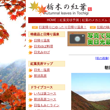
HOME
｜
紅葉見頃予測
｜
紅葉のメカニズム
行楽帰りにゆったり日帰り温泉！
伝統の味
特産品と日帰り温泉
日帰り温泉
日光ゆば料理
日光みやげ
[前の画像]
紅葉見所マップ
朝
日光・塩原
那須高原
ドライブコース
いろは坂コース
那須高原コース
日塩もみじライン