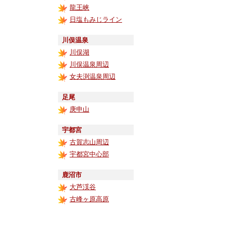
龍王峡
日塩もみじライン
川俣温泉
川俣湖
川俣温泉周辺
女夫渕温泉周辺
足尾
庚申山
宇都宮
古賀志山周辺
宇都宮中心部
鹿沼市
大芦渓谷
古峰ヶ原高原