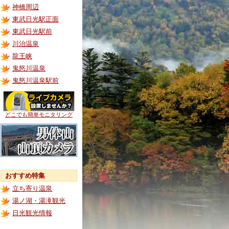
神橋周辺
東武日光駅正面
東武日光駅前
川治温泉
龍王峡
鬼怒川温泉
鬼怒川温泉駅前
どこでも簡単モニタリング
おすすめ特集
立ち寄り温泉
湯ノ湖・湯滝観光
日光観光情報