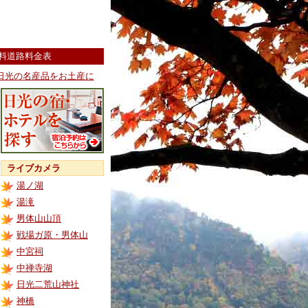
料道路料金表
日光の名産品をお土産に
ライブカメラ
湯ノ湖
湯滝
男体山山頂
戦場ガ原・男体山
中宮祠
中禅寺湖
日光二荒山神社
神橋