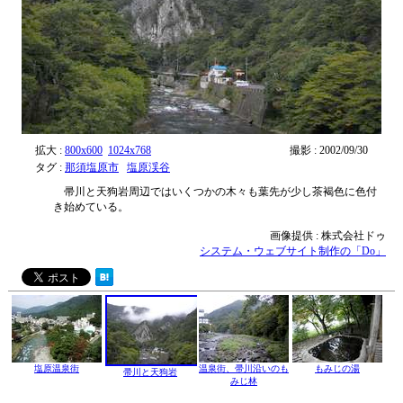
拡大 :
800x600
1024x768
撮影 : 2002/09/30
タグ :
那須塩原市
塩原渓谷
帚川と天狗岩周辺ではいくつかの木々も葉先が少し茶褐色に色付
き始めている。
画像提供 : 株式会社ドゥ
システム・ウェブサイト制作の「Do」
塩原温泉街
温泉街、帚川沿いのも
もみじの湯
帚川と天狗岩
みじ林