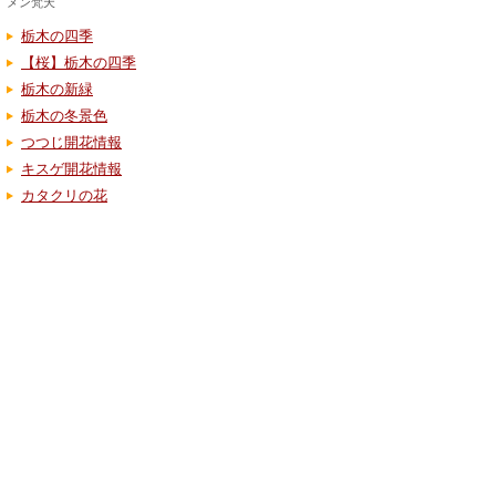
メン梵天
栃木の四季
【桜】栃木の四季
栃木の新緑
栃木の冬景色
つつじ開花情報
キスゲ開花情報
カタクリの花