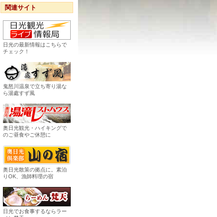
関連サイト
日光の最新情報はこちらで
チェック！
鬼怒川温泉で立ち寄り湯な
ら湯處すず風
奥日光観光・ハイキングで
のご昼食やご休憩に
奥日光散策の拠点に。素泊
りOK、漁師料理の宿
日光でお食事するならラー