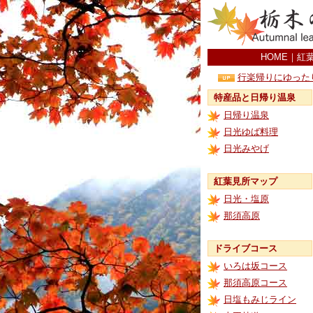
HOME
｜
紅
行楽帰りにゆった
特産品と日帰り温泉
日帰り温泉
日光ゆば料理
日光みやげ
紅葉見所マップ
日光・塩原
那須高原
ドライブコース
いろは坂コース
那須高原コース
日塩もみじライン