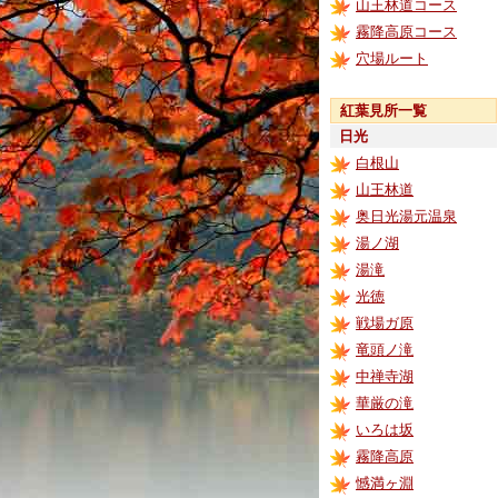
山王林道コース
霧降高原コース
穴場ルート
紅葉見所一覧
日光
白根山
山王林道
奥日光湯元温泉
湯ノ湖
湯滝
光徳
戦場ガ原
竜頭ノ滝
中禅寺湖
華厳の滝
いろは坂
霧降高原
憾満ヶ淵