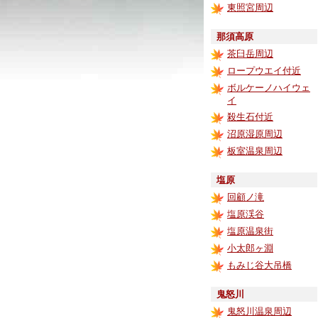
東照宮周辺
那須高原
茶臼岳周辺
ロープウエイ付近
ボルケーノハイウェ
イ
殺生石付近
沼原湿原周辺
板室温泉周辺
塩原
回顧ノ滝
塩原渓谷
塩原温泉街
小太郎ヶ淵
もみじ谷大吊橋
鬼怒川
鬼怒川温泉周辺