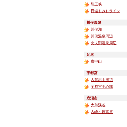
龍王峡
日塩もみじライン
川俣温泉
川俣湖
川俣温泉周辺
女夫渕温泉周辺
足尾
庚申山
宇都宮
古賀志山周辺
宇都宮中心部
鹿沼市
大芦渓谷
古峰ヶ原高原