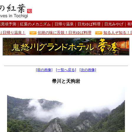
葉見頃予測
｜
紅葉のメカニズム
｜
日帰り温泉
｜
日光ゆば料理
｜
日光みやげ
｜
有
り日帰り温泉！
伝統の味に舌鼓！日光ゆば料理
知る人ぞ知る！
[前の画像]
[一覧へ戻る]
[次の画像]
帚川と天狗岩